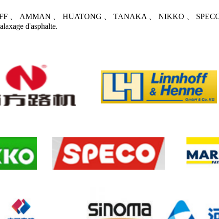
LINHOFF 、 AMMAN 、 HUATONG 、 TANAKA 、 NIKKO 、 SPECO 、 CHI
alaxage d'asphalte.