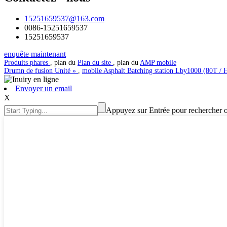
15251659537@163.com
0086-15251659537
15251659537
enquête maintenant
Produits phares
, plan du
Plan du site
, plan du
AMP mobile
Drumn de fusion Unité »
,
mobile Asphalt Batching station Lby1000 (80T / 
Envoyer un email
X
Appuyez sur Entrée pour rechercher 