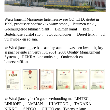
Wuxi Jianeng Masjinerie Ingenieurswese CO, LTD. gestig in
1999, produseer hoofsaaklik warm stoor 、 Bitumen tenk 、
Geëmulgeerde bitumen plant 、 Bitumen karaf 、 ketel 、
Buitelandse vulstof silo 、 Stof conditioner 、 Diesel tenk 、 vul
vul hysbak en so aan.
☆ Wuxi jianeng gee baie aandag aan innovasie en kwaliteit, kry
'n paar patente en verby ISO9001: 2008 Quality Management
System ， DEKRA: konstruksie 、 Ondersoek en
houersertifikaat.
☆ Wuxi jianeng het 'n goeie verhouding met LINTEC 、
LINHOFF 、 AMMAN 、 HUATONG 、 TANAKA 、
NIKKO 、 SPECO 、 CHICO ens., Tydens 'n lang