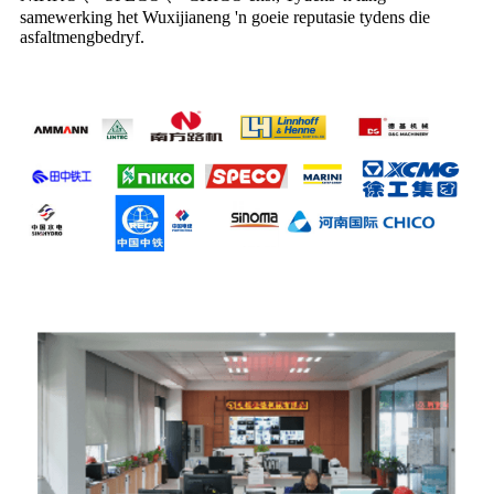
samewerking het Wuxijianeng 'n goeie reputasie tydens die
asfaltmengbedryf.