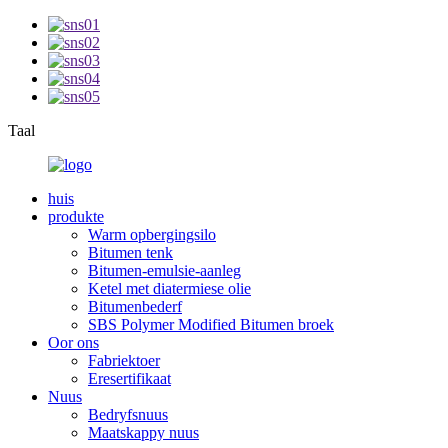
Taal
huis
produkte
Warm opbergingsilo
Bitumen tenk
Bitumen-emulsie-aanleg
Ketel met diatermiese olie
Bitumenbederf
SBS Polymer Modified Bitumen broek
Oor ons
Fabriektoer
Eresertifikaat
Nuus
Bedryfsnuus
Maatskappy nuus