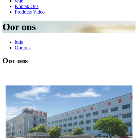
vrae
Kontak Ons
Products Video
Oor ons
huis
Oor ons
Oor ons