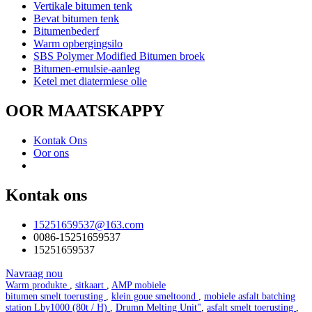
Vertikale bitumen tenk
Bevat bitumen tenk
Bitumenbederf
Warm opbergingsilo
SBS Polymer Modified Bitumen broek
Bitumen-emulsie-aanleg
Ketel met diatermiese olie
OOR MAATSKAPPY
Kontak Ons
Oor ons
Kontak ons
15251659537@163.com
0086-15251659537
15251659537
Navraag nou
Warm produkte
,
sitkaart
,
AMP mobiele
bitumen smelt toerusting
,
klein goue smeltoond
,
mobiele asfalt batching
station Lby1000 (80t / H)
,
Drumn Melting Unit"
,
asfalt smelt toerusting
,