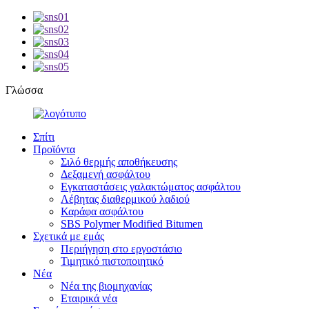
Γλώσσα
Σπίτι
Προϊόντα
Σιλό θερμής αποθήκευσης
Δεξαμενή ασφάλτου
Εγκαταστάσεις γαλακτώματος ασφάλτου
Λέβητας διαθερμικού λαδιού
Καράφα ασφάλτου
SBS Polymer Modified Bitumen
Σχετικά με εμάς
Περιήγηση στο εργοστάσιο
Τιμητικό πιστοποιητικό
Νέα
Νέα της βιομηχανίας
Εταιρικά νέα