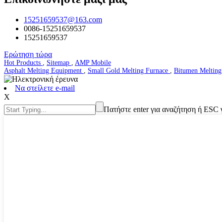
15251659537@163.com
0086-15251659537
15251659537
Ερώτηση τώρα
Hot Products
,
Sitemap
,
AMP Mobile
Asphalt Melting Equipment
,
Small Gold Melting Furnace
,
Bitumen Meltin
Να στείλετε e-mail
Χ
Πατήστε enter για αναζήτηση ή ESC 