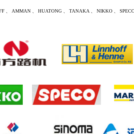
INHOFF 、 AMMAN 、 HUATONG 、 TANAKA 、 NIKKO 、 SPECO 、 CHI