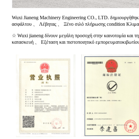
Wuxi Jianeng Machinery Engineering CO., LTD. δημιουργήθ
ασφάλτου 、 Λέβητας 、 Ξένο σιλό πλήρωσης condition Κλιματι
☆ Wuxi jianeng δίνουν μεγάλη προσοχή στην καινοτομία και τ
κατασκευή 、 Εξέταση και πιστοποιητικό εμπορευματοκιβωτίου