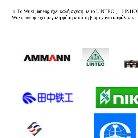
☆ Το Wuxi jianeng έχει καλή σχέση με το LINTEC 、 L
Wuxijianeng έχει μεγάλη φήμη κατά τη βιομηχανία ασφάλτου.