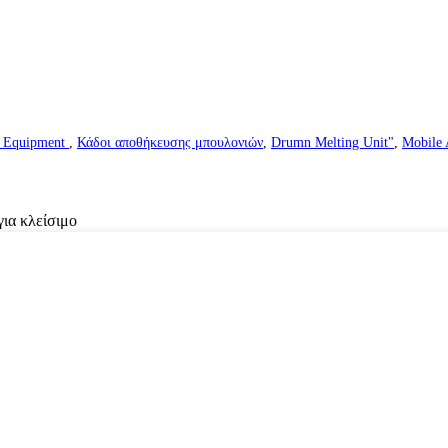
g Equipment
,
Κάδοι αποθήκευσης μπουλονιών
,
Drumn Melting Unit"
,
Mobile 
για κλείσιμο