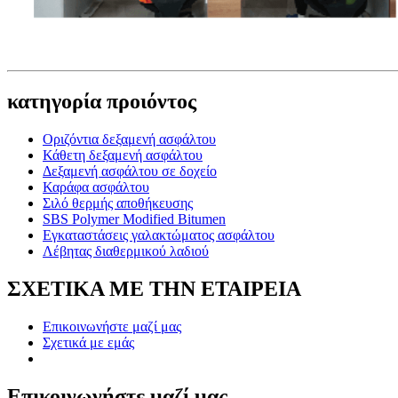
κατηγορία προιόντος
Οριζόντια δεξαμενή ασφάλτου
Κάθετη δεξαμενή ασφάλτου
Δεξαμενή ασφάλτου σε δοχείο
Καράφα ασφάλτου
Σιλό θερμής αποθήκευσης
SBS Polymer Modified Bitumen
Εγκαταστάσεις γαλακτώματος ασφάλτου
Λέβητας διαθερμικού λαδιού
ΣΧΕΤΙΚΑ ΜΕ ΤΗΝ ΕΤΑΙΡΕΙΑ
Επικοινωνήστε μαζί μας
Σχετικά με εμάς
Επικοινωνήστε μαζί μας