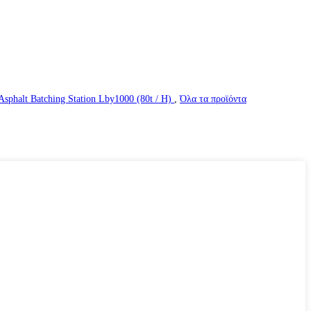
Asphalt Batching Station Lby1000 (80t / H)
,
Όλα τα προϊόντα