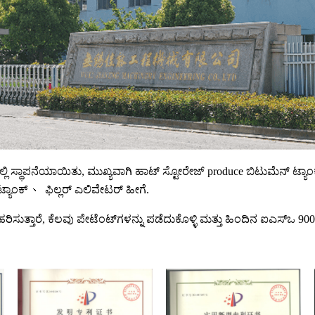
 ರಲ್ಲಿ ಸ್ಥಾಪನೆಯಾಯಿತು, ಮುಖ್ಯವಾಗಿ ಹಾಟ್ ಸ್ಟೋರೇಜ್ produce ಬಿಟುಮೆನ್ ಟ್
 ಟ್ಯಾಂಕ್ 、 ಫಿಲ್ಲರ್ ಎಲಿವೇಟರ್ ಹೀಗೆ.
ಹರಿಸುತ್ತಾರೆ, ಕೆಲವು ಪೇಟೆಂಟ್‌ಗಳನ್ನು ಪಡೆದುಕೊಳ್ಳಿ ಮತ್ತು ಹಿಂದಿನ ಐಎಸ್‌ಒ 900