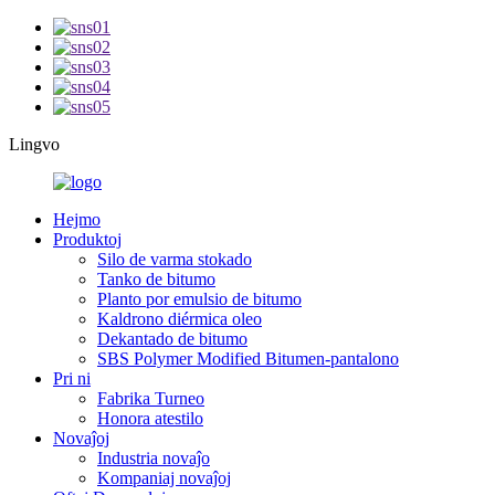
Lingvo
Hejmo
Produktoj
Silo de varma stokado
Tanko de bitumo
Planto por emulsio de bitumo
Kaldrono diérmica oleo
Dekantado de bitumo
SBS Polymer Modified Bitumen-pantalono
Pri ni
Fabrika Turneo
Honora atestilo
Novaĵoj
Industria novaĵo
Kompaniaj novaĵoj