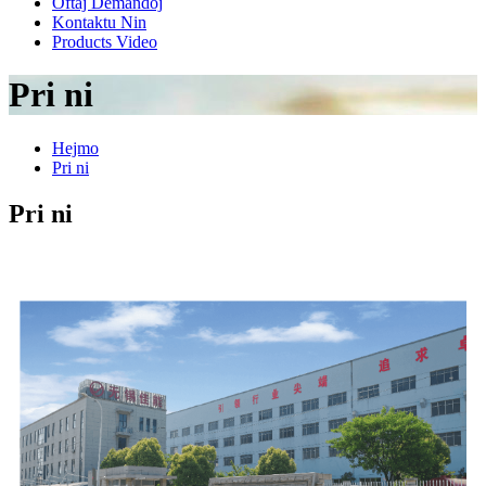
Oftaj Demandoj
Kontaktu Nin
Products Video
Pri ni
Hejmo
Pri ni
Pri ni