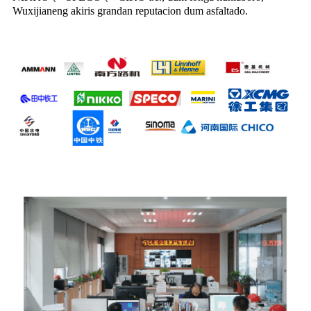
Wuxijianeng akiris grandan reputacion dum asfaltado.