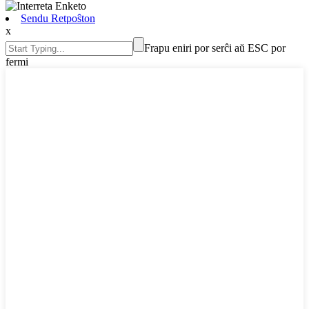
Sendu Retpoŝton
x
Frapu eniri por serĉi aŭ ESC por
fermi