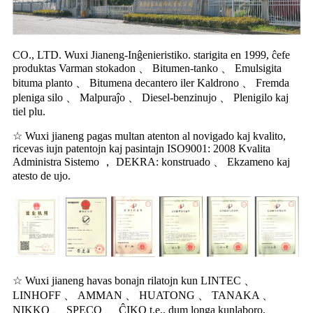
CO., LTD. Wuxi Jianeng-Inĝenieristiko. starigita en 1999, ĉefe
produktas Varman stokadon 、 Bitumen-tanko 、 Emulsigita
bituma planto 、 Bitumena decantero iler Kaldrono 、 Fremda
pleniga silo 、 Malpuraĵo 、 Diesel-benzinujo 、 Plenigilo kaj
tiel plu.
☆ Wuxi jianeng pagas multan atenton al novigado kaj kvalito,
ricevas iujn patentojn kaj pasintajn ISO9001: 2008 Kvalita
Administra Sistemo ， DEKRA: konstruado 、 Ekzameno kaj
atesto de ujo.
☆ Wuxi jianeng havas bonajn rilatojn kun LINTEC 、
LINHOFF 、 AMMAN 、 HUATONG 、 TANAKA 、
NIKKO 、 SPECO 、 ĈIKO t.e., dum longa kunlaboro,