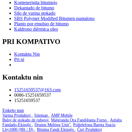
Kontenerigita bitumujo
Dekantado de bitumo
Silo de varma stokado
SBS Polymer Modified Bitumen-pantalono
Planto por emulsio de bitumo
Kaldrono diérmica oleo
PRI KOMPATIVO
Kontaktu Nin
Pri ni
Kontaktu nin
15251659537@163.com
0086-15251659537
15251659537
Enketo nun
Varma Produktoj
,
Sitemap
,
AMP Mobile
Buloj de stokado de rubujoj
,
Malgranda Ora Fandiĝanta Forno
,
Asfalta
Fandado-Ekipaĵo
,
Drumn Melting Unit"
,
Poŝtelefona Bareta Stacio
Lby1000 (80t / H)
,
Bituma Fandi Ekipaĵo
,
Ĉiuj Produktoj