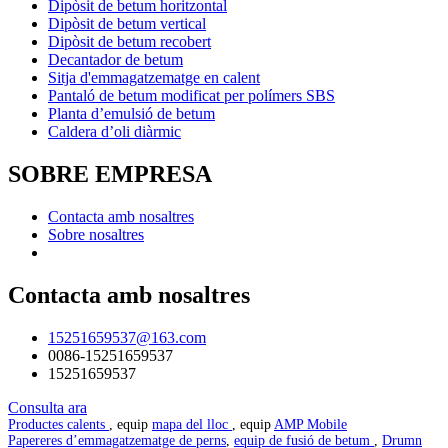
Dipòsit de betum horitzontal
Dipòsit de betum vertical
Dipòsit de betum recobert
Decantador de betum
Sitja d'emmagatzematge en calent
Pantaló de betum modificat per polímers SBS
Planta d’emulsió de betum
Caldera d’oli diàrmic
SOBRE EMPRESA
Contacta amb nosaltres
Sobre nosaltres
Contacta amb nosaltres
15251659537@163.com
0086-15251659537
15251659537
Consulta ara
Productes calents
, equip
mapa del lloc
, equip
AMP Mobile
Papereres d’emmagatzematge de perns
,
equip de fusió de betum
,
Drumn