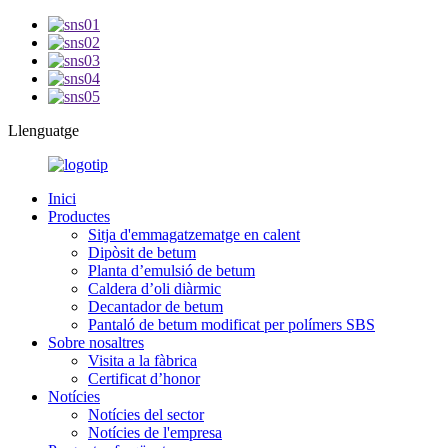
Llenguatge
Inici
Productes
Sitja d'emmagatzematge en calent
Dipòsit de betum
Planta d’emulsió de betum
Caldera d’oli diàrmic
Decantador de betum
Pantaló de betum modificat per polímers SBS
Sobre nosaltres
Visita a la fàbrica
Certificat d’honor
Notícies
Notícies del sector
Notícies de l'empresa