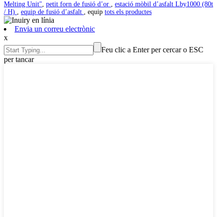
Melting Unit"
,
petit forn de fusió d’or
,
estació mòbil d’asfalt Lby1000 (80t
/ H)
,
equip de fusió d’asfalt
, equip
tots els productes
Envia un correu electrònic
x
Feu clic a Enter per cercar o ESC
per tancar