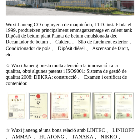
Wuxi Jianeng CO enginyeria de maquinària, LTD. instal·lada el
1999, produeixen principalment emmagatzematge en calent tank
Dipòsit de betum plant Planta de betum emulsionada dec
Decantador de betum 、 Caldera 、 Silo de farciment exterior 、
Condicionador de pols 、 Dipòsit dièsel 、 Ascensor de farcit,
etc.
☆ Wuxi Jianeng presta molta atenció a la innovació i a la
qualitat, obté algunes patents i ISO9001: Sistema de gestió de
qualitat 2008: DEKRA: construcció 、 Examen i certificat de
contenidor.
☆ Wuxi jianeng té una bona relació amb LINTEC 、 LINHOFF
、 AMMAN 、 HUATONG 、 TANAKA 、 NIKKO 、