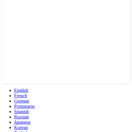
English
French
German
Portuguese
Spanish
Russian
Japanese
Korean