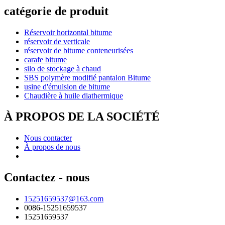
catégorie de produit
Réservoir horizontal bitume
réservoir de verticale
réservoir de bitume conteneurisées
carafe bitume
silo de stockage à chaud
SBS polymère modifié pantalon Bitume
usine d'émulsion de bitume
Chaudière à huile diathermique
À PROPOS DE LA SOCIÉTÉ
Nous contacter
À propos de nous
Contactez - nous
15251659537@163.com
0086-15251659537
15251659537