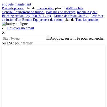
enquête maintenant
Produits phares
, plan du
Plan du site
, plan du
AMP mobile
asphalte Équipement de fusion
,
Bolt Bins de stockage
,
mobile Asphalt
Batching station Lby1000 (80T / H)
,
Drumn de fusion Unité »
,
Petit four
de fusion d'or
,
Bitume Équipement de fusion
, plan du
Tous les produits
Envoyer un email
X
Appuyez sur Entrée pour rechercher
ou ESC pour fermer