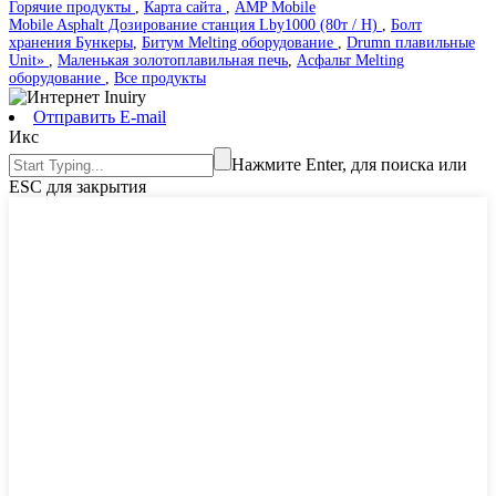
Горячие продукты
,
Карта сайта
,
AMP Mobile
Mobile Asphalt Дозирование станция Lby1000 (80т / H)
,
Болт
хранения Бункеры
,
Битум Melting оборудование
,
Drumn плавильные
Unit»
,
Маленькая золотоплавильная печь
,
Асфальт Melting
оборудование
,
Все продукты
Отправить E-mail
Икс
Нажмите Enter, для поиска или
ESC для закрытия