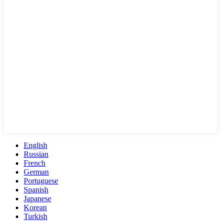
English
Russian
French
German
Portuguese
Spanish
Japanese
Korean
Turkish