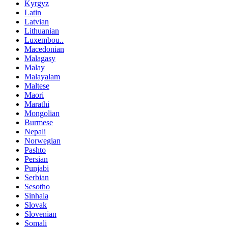
Kyrgyz
Latin
Latvian
Lithuanian
Luxembou..
Macedonian
Malagasy
Malay
Malayalam
Maltese
Maori
Marathi
Mongolian
Burmese
Nepali
Norwegian
Pashto
Persian
Punjabi
Serbian
Sesotho
Sinhala
Slovak
Slovenian
Somali