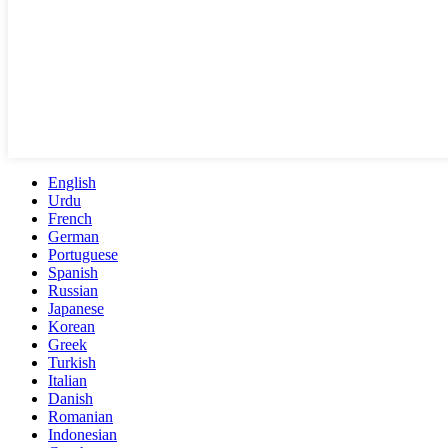
English
Urdu
French
German
Portuguese
Spanish
Russian
Japanese
Korean
Greek
Turkish
Italian
Danish
Romanian
Indonesian