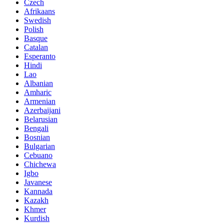
Czech
Afrikaans
Swedish
Polish
Basque
Catalan
Esperanto
Hindi
Lao
Albanian
Amharic
Armenian
Azerbaijani
Belarusian
Bengali
Bosnian
Bulgarian
Cebuano
Chichewa
Igbo
Javanese
Kannada
Kazakh
Khmer
Kurdish