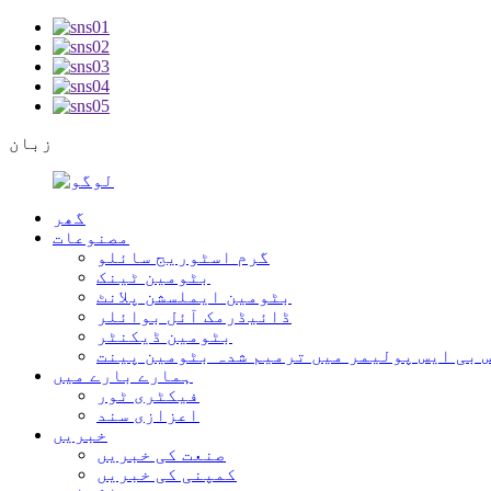
زبان
گھر
مصنوعات
گرم اسٹوریج سائلو
بٹومین ٹینک
بٹومین ایملسشن پلانٹ
ڈائیڈرمک آئل بوائلر
بٹومین ڈیکنٹر
 بی ایس پولیمر میں ترمیم شدہ بٹومین پینت
ہمارے بارے میں
فیکٹری ٹور
اعزازی سند
خبریں
صنعت کی خبریں
کمپنی کی خبریں