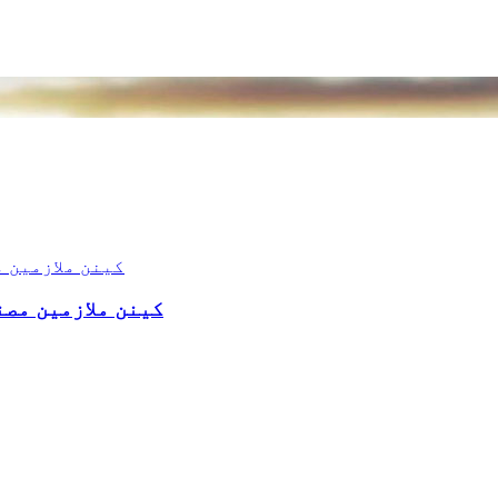
کینن ملازمین مصن