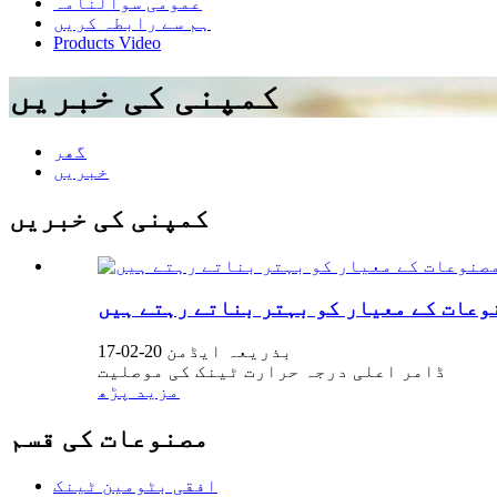
عمومی سوالنامہ
ہم سے رابطہ کریں
Products Video
کمپنی کی خبریں
گھر
خبریں
کمپنی کی خبریں
وعات کے معیار کو بہتر بناتے رہتے ہیں
بذریعہ ایڈمن 20-02-17
ڈامر اعلی درجہ حرارت ٹینک کی موصلیت
مزید پڑھ
مصنوعات کی قسم
افقی بٹومین ٹینک