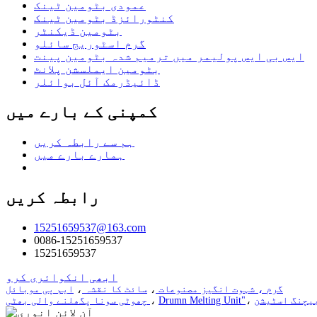
عمودی بٹومین ٹینک
کنٹورائزڈ بٹومین ٹینک
بٹومین ڈیکنٹر
گرم اسٹوریج سائلو
ایس بی ایس پولیمر میں ترمیم شدہ بٹومین پینت
بٹومین ایملسشن پلانٹ
ڈائیڈرمک آئل بوائلر
کمپنی کے بارے میں
ہم سے رابطہ کریں
ہمارے بارے میں
رابطہ کریں
15251659537@163.com
0086-15251659537
15251659537
ابھی انکوائری کرو
گرم ، شہوت انگیز مصنوعات
،
سائٹ کا نقشہ
،
ایم پی موبائل
،
Drumn Melting Unit"
،
چھوٹی سونا پگھلنے والی بھٹی