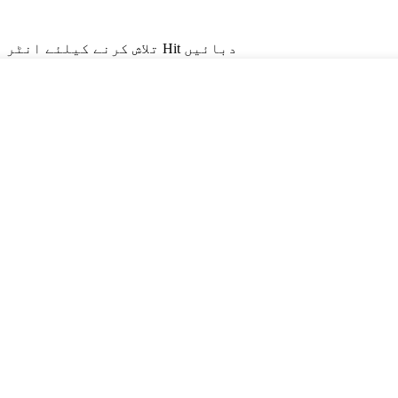
تلاش کرنے کیلئے انٹر یا ای ایس سی کو بند کرنے کے ل Hit دبائیں