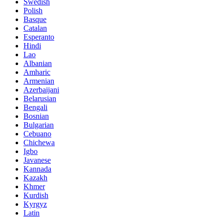
Swedish
Polish
Basque
Catalan
Esperanto
Hindi
Lao
Albanian
Amharic
Armenian
Azerbaijani
Belarusian
Bengali
Bosnian
Bulgarian
Cebuano
Chichewa
Igbo
Javanese
Kannada
Kazakh
Khmer
Kurdish
Kyrgyz
Latin