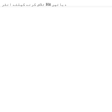
تلاش کرنے کیلئے انٹر یا ای ایس سی کو بند کرنے کے ل Hit دبائیں