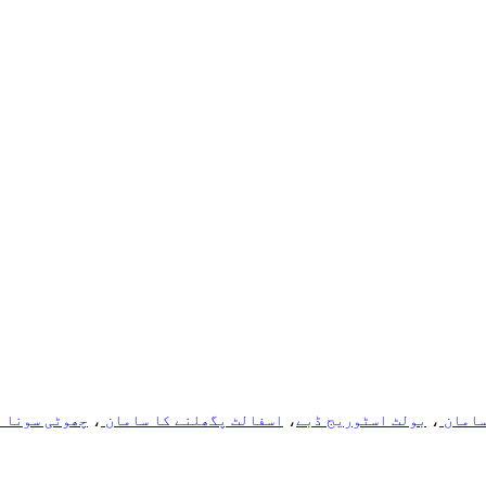
سامان
،
بولٹ اسٹوریج ڈبے
،
اسفالٹ پگھلنے کا سامان
،