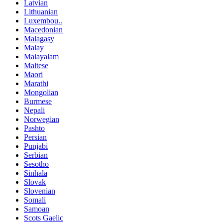
Latvian
Lithuanian
Luxembou..
Macedonian
Malagasy
Malay
Malayalam
Maltese
Maori
Marathi
Mongolian
Burmese
Nepali
Norwegian
Pashto
Persian
Punjabi
Serbian
Sesotho
Sinhala
Slovak
Slovenian
Somali
Samoan
Scots Gaelic