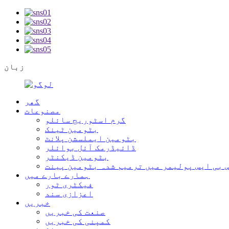
زبان
گھر
مصنوعات
گرم اسٹوریج سائلو
بٹومین ٹینک
بٹومین ایملسشن پلانٹ
ڈائیڈرمک آئل بوائلر
بٹومین ڈیکنٹر
 بی ایس پولیمر میں ترمیم شدہ بٹومین پینت
ہمارے بارے میں
فیکٹری ٹور
اعزازی سند
خبریں
صنعت کی خبریں
کمپنی کی خبریں