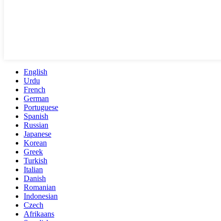
English
Urdu
French
German
Portuguese
Spanish
Russian
Japanese
Korean
Greek
Turkish
Italian
Danish
Romanian
Indonesian
Czech
Afrikaans