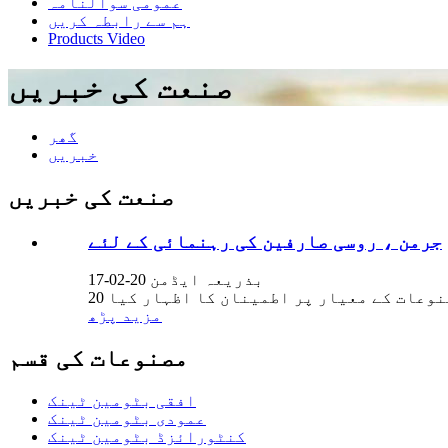
عمومی سوالنامہ
ہم سے رابطہ کریں
Products Video
صنعت کی خبریں
گھر
خبریں
صنعت کی خبریں
جرمن ، روسی صارفین کی رہنمائی کے لئے
بذریعہ ایڈمن 20-02-17
مزید پڑھ
مصنوعات کی قسم
افقی بٹومین ٹینک
عمودی بٹومین ٹینک
کنٹورائزڈ بٹومین ٹینک