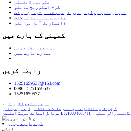
بٹومین ڈیکنٹر
گرم اسٹوریج سائلو
ایس بی ایس پولیمر میں ترمیم شدہ بٹومین پینت
بٹومین ایملسشن پلانٹ
ڈائیڈرمک آئل بوائلر
کمپنی کے بارے میں
ہم سے رابطہ کریں
ہمارے بارے میں
رابطہ کریں
15251659537@163.com
0086-15251659537
15251659537
ابھی انکوائری کرو
گرم ، شہوت انگیز مصنوعات
،
سائٹ کا نقشہ
،
ایم پی موبائل
،
موبائل اسفالٹ بیچنگ اسٹیشن Lby1000 (80t / H)
ای میل بھیجیں
ایکس