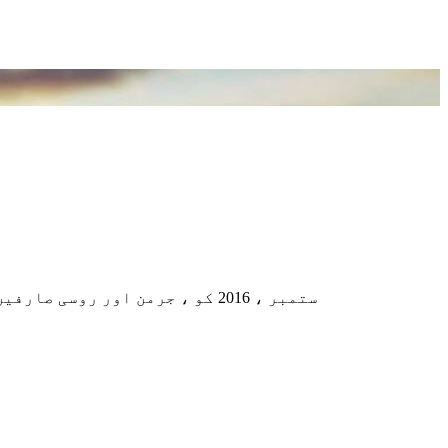
20 ستمبر ، 2016 کو ، جرمن اور روسی صارفین ہماری کمپنی میں رہنمائی کے لئے آئے اور انہوں نے مصنوعات کے معیار پر اطمینان کا اظہار کیا