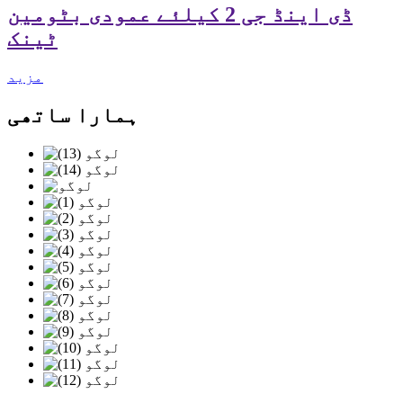
ڈی اینڈ جی 2 کیلئے عمودی بٹومین
ٹینک
مزید
ہمارا ساتھی