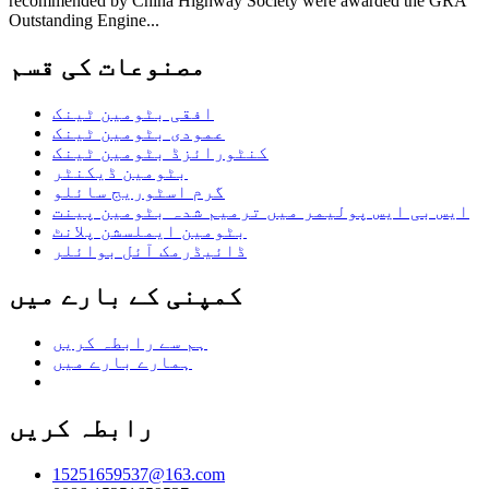
recommended by China Highway Society were awarded the GRA
Outstanding Engine...
مصنوعات کی قسم
افقی بٹومین ٹینک
عمودی بٹومین ٹینک
کنٹورائزڈ بٹومین ٹینک
بٹومین ڈیکنٹر
گرم اسٹوریج سائلو
ایس بی ایس پولیمر میں ترمیم شدہ بٹومین پینت
بٹومین ایملسشن پلانٹ
ڈائیڈرمک آئل بوائلر
کمپنی کے بارے میں
ہم سے رابطہ کریں
ہمارے بارے میں
رابطہ کریں
15251659537@163.com