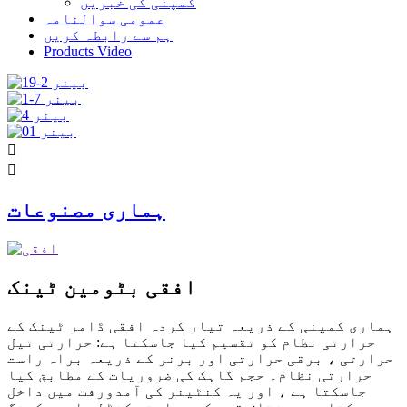
کمپنی کی خبریں
عمومی سوالنامہ
ہم سے رابطہ کریں
Products Video


ہماری مصنوعات
افقی بٹومین ٹینک
ہماری کمپنی کے ذریعہ تیار کردہ افقی ڈامر ٹینک کے
حرارتی نظام کو تقسیم کیا جاسکتا ہے: حرارتی تیل
حرارتی ، برقی حرارتی اور برنر کے ذریعہ براہ راست
حرارتی نظام۔ حجم گاہک کی ضروریات کے مطابق کیا
جاسکتا ہے ، اور یہ کنٹینر کی آمدورفت میں داخل