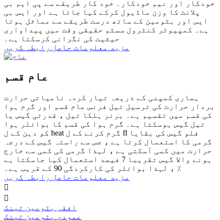
خودکار اور نیم خودکار۔ خود کار طریقے سے پی ایم بی
پلانٹ کا وزن ماڈیول کرکے کیا جاتا ہے اور ایس بی
ایس اور بٹومین کے ساتھ درست طریقے سے مماثل ہوتا
ہے۔ کمپیوٹر کنٹرول سسٹم حقیقی وقت میں پیداواری
حیثیت کی نگرانی کرسکتا ہے۔
مزید معلومات حاصل
رابطہ کریں
عام قسم
ہماری کمپنی کے ذریعہ تیار کردہ نامیاتی حرارت
بردار حرارت کی ترسیل تیل فرنس عام قسم اور گرم ہوا
کی قسم میں تقسیم ہے۔ برنر ہلکا تیل ، قدرتی گیس یا
تیل گیس ہوسکتا ہے۔ گرم ہوا کی قسم کا بوائلر ہوا
کو دہن کے ل heat گرم کرنے کے ل fl فلو گیس کی بقایا
گرمی کا استعمال کرتا ہے ، جس سے راستہ گیس کے درجہ
حرارت میں کمی آسکتی ہے ، لہذا گرمی کی کمی سے خارج
ہونے والا گیس تقریبا 7 فیصد استعمال کیا جاسکتا ہے
، لہذا بوائلر کی کارکردگی 90 کے قریب ہے۔ ٪
مزید معلومات حاصل
رابطہ کریں


افقی بٹومین ٹینک
عمودی بٹومین ٹینک