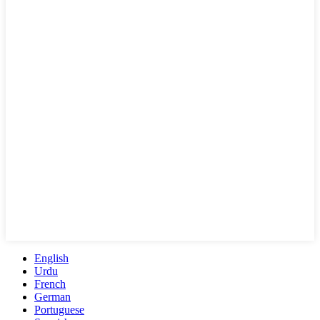
English
Urdu
French
German
Portuguese