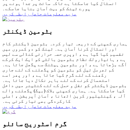
انسٹال کیا جاسکتا ہے تاکہ سائٹ پر جدا ہونے پر
پورے ٹینک کو بہت آسان بنایا جاسکے۔
مزید معلومات حاصل
رابطہ کریں
بٹومین ڈیکنٹر
ہماری کمپنی کے ذریعہ تیار کردہ بٹومین ڈیکنٹر کام
اور انسٹال کرنا آسان ہے۔ ٹینک کو دو کمروں میں
تقسیم کیا گیا ہے ، اوپری حصہ حرارتی کنڈلی سے لیس
ہے ، ہائیڈرولک نظام بٹومین بالٹی کو ایک ایک کرکے
آگے بڑھاتا ہے ، اور بٹومین ہیٹنگ سے پگھل جاتا ہے۔
کم تھرمل تیل کو بٹومین کو پگھلنے کے لئے جاری
رکھنے کے لئے گرم کیا جاتا ہے ، اور پھر اسے
استعمال کرنے کے لئے باہر نکال دیا جاتا ہے۔
بٹومین ڈیکنٹر کو نقل و حمل کے لئے کنٹینر میں داخل
کیا جاسکتا ہے۔ ہماری کمپنی بلاک (بیگ) پگھلنے والے
آلہ ، کینٹیلیور کرین اٹھانا ، آسان آپریشن ، اعلی
کارکردگی بھی تیار کرتی ہے۔
مزید معلومات حاصل
رابطہ کریں
گرم اسٹوریج سائلو