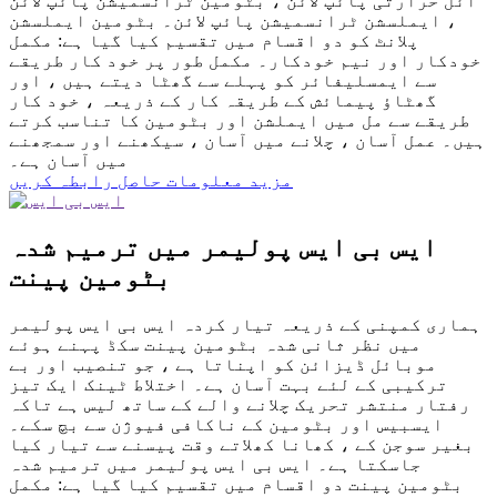
آئل حرارتی پائپ لائن ، بٹومین ٹرانسمیشن پائپ لائن
، ایملسشن ٹرانسمیشن پائپ لائن۔ بٹومین ایملسشن
پلانٹ کو دو اقسام میں تقسیم کیا گیا ہے: مکمل
خودکار اور نیم خودکار۔ مکمل طور پر خود کار طریقے
سے ایمسلیفائر کو پہلے سے گھٹا دیتے ہیں ، اور
گھٹاؤ پیمائش کے طریقہ کار کے ذریعہ ، خود کار
طریقے سے مل میں ایملشن اور بٹومین کا تناسب کرتے
ہیں۔ عمل آسان ، چلانے میں آسان ، سیکھنے اور سمجھنے
میں آسان ہے۔
مزید معلومات حاصل
رابطہ کریں
ایس بی ایس پولیمر میں ترمیم شدہ
بٹومین پینت
ہماری کمپنی کے ذریعہ تیار کردہ ایس بی ایس پولیمر
میں نظر ثانی شدہ بٹومین پینت سکڈ پہنے ہوئے
موبائل ڈیزائن کو اپناتا ہے ، جو تنصیب اور بے
ترکیبی کے لئے بہت آسان ہے۔ اختلاط ٹینک ایک تیز
رفتار منتشر تحریک چلانے والے کے ساتھ لیس ہے تاکہ
ایسبیس اور بٹومین کے ناکافی فیوژن سے بچ سکے۔
بغیر سوجن کے ، کھانا کھلاتے وقت پیسنے سے تیار کیا
جاسکتا ہے۔ ایس بی ایس پولیمر میں ترمیم شدہ
بٹومین پینت دو اقسام میں تقسیم کیا گیا ہے: مکمل