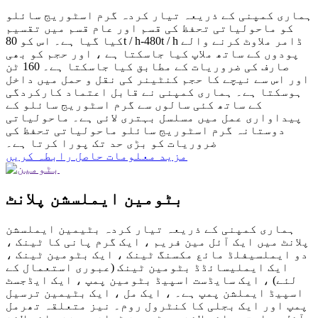
ہماری کمپنی کے ذریعہ تیار کردہ گرم اسٹوریج سائلو
کو ماحولیاتی تحفظ کی قسم اور عام قسم میں تقسیم
کیا گیا ہے۔ اس کو 80t / h-480t / h ڈامر ملاوٹ کرنے والے
پودوں کے ساتھ ملاپ کیا جاسکتا ہے ، اور حجم کو بھی
صارف کی ضروریات کے مطابق کیا جاسکتا ہے۔ 160 ٹن
اور اس سے نیچے کا حجم کنٹینر کی نقل و حمل میں داخل
ہوسکتا ہے۔ ہماری کمپنی نے قابل اعتماد کارکردگی
کے ساتھ کئی سالوں سے گرم اسٹوریج سائلو کے
پیداواری عمل میں مسلسل بہتری لائی ہے۔ ماحولیاتی
دوستانہ گرم اسٹوریج سائلو ماحولیاتی تحفظ کی
ضروریات کو بڑی حد تک پورا کرتا ہے۔
مزید معلومات حاصل
رابطہ کریں
بٹومین ایملسشن پلانٹ
ہماری کمپنی کے ذریعہ تیار کردہ بٹیمین ایملسشن
پلانٹ میں ایک آئل مین فریم ، ایک گرم پانی کا ٹینک ،
دو ایملسیفلڈ مائع مکسنگ ٹینک ، ایک بٹومین ٹینک ،
ایک ایملیسائڈڈ بٹومین ٹینک (عبوری استعمال کے
لئے) ، ایک سایڈست اسپیڈ بٹومین پمپ ، ایک ایڈجسٹ
اسپیڈ ایملشن پمپ ہے۔ ، ایک مل ، ایک بٹیمین ترسیل
پمپ اور ایک بجلی کا کنٹرول روم۔ نیز متعلقہ تھرمل