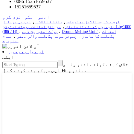
0086-15251659537
15251659537
ابھی انکوائری کرو
گرم ، شہوت انگیز مصنوعات
،
سائٹ کا نقشہ
،
ایم پی موبائل
بٹومین پگھلنے کا سامان
،
موبائل اسفالٹ بیچنگ اسٹیشن Lby1000
اسفالٹ
،
Drumn Melting Unit"
،
بولٹ اسٹوریج ڈبے
،
(80t / H)
پگھلنے کا سامان
،
چھوٹی سونا پگھلنے والی بھٹی
،
تمام
مصنوعات
ای میل بھیجیں
ایکس
تلاش کرنے کیلئے انٹر یا ای
ایس سی کو بند کرنے کے ل Hit دبائیں