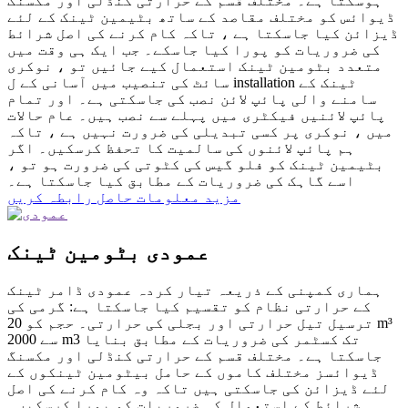
ہوسکتا ہے۔ مختلف قسم کے حرارتی کنڈلی اور مکسنگ
ڈیوائس کو مختلف مقاصد کے ساتھ بٹیمین ٹینک کے لئے
ڈیزائن کیا جاسکتا ہے ، تاکہ کام کرنے کی اصل شرائط
کی ضروریات کو پورا کیا جاسکے۔ جب ایک ہی وقت میں
متعدد بٹومین ٹینک استعمال کیے جائیں تو ، نوکری
سائٹ کی تنصیب میں آسانی کے ل installation ٹینک کے
سامنے والی پائپ لائن نصب کی جاسکتی ہے۔ اور تمام
پائپ لائنیں فیکٹری میں پہلے سے نصب ہیں۔ عام حالات
میں ، نوکری پر کسی تبدیلی کی ضرورت نہیں ہے ، تاکہ
ہم پائپ لائنوں کی سالمیت کا تحفظ کرسکیں۔ اگر
بٹیمین ٹینک کو فلو گیس کی کٹوتی کی ضرورت ہو تو ،
اسے گاہک کی ضروریات کے مطابق کیا جاسکتا ہے۔
مزید معلومات حاصل
رابطہ کریں
عمودی بٹومین ٹینک
ہماری کمپنی کے ذریعہ تیار کردہ عمودی ڈامر ٹینک
کے حرارتی نظام کو تقسیم کیا جاسکتا ہے: گرمی کی
ترسیل تیل حرارتی اور بجلی کی حرارتی۔ حجم کو 20 m³
سے 2000 m3 تک کسٹمر کی ضروریات کے مطابق بنایا
جاسکتا ہے۔ مختلف قسم کے حرارتی کنڈلی اور مکسنگ
ڈیوائسز مختلف کاموں کے حامل بیٹومین ٹینکوں کے
لئے ڈیزائن کی جاسکتی ہیں تاکہ وہ کام کرنے کی اصل
شرائط کے استعمال کی ضروریات کو پورا کرسکیں۔