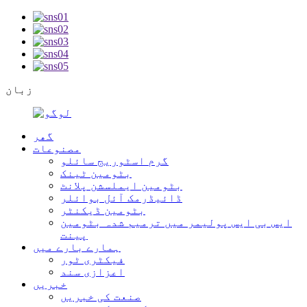
زبان
گھر
مصنوعات
گرم اسٹوریج سائلو
بٹومین ٹینک
بٹومین ایملسشن پلانٹ
ڈائیڈرمک آئل بوائلر
بٹومین ڈیکنٹر
ایس بی ایس پولیمر میں ترمیم شدہ بٹومین
پینت
ہمارے بارے میں
فیکٹری ٹور
اعزازی سند
خبریں
صنعت کی خبریں