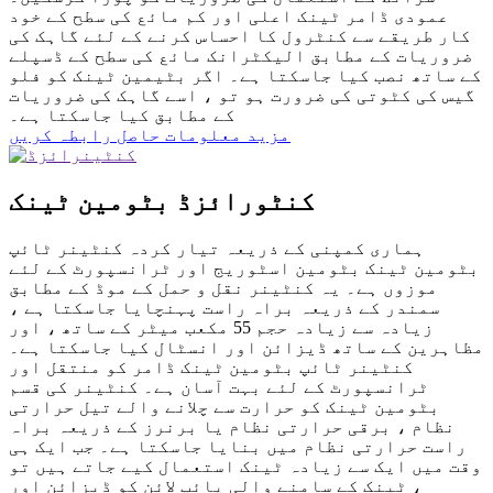
عمودی ڈامر ٹینک اعلی اور کم مائع کی سطح کے خود
کار طریقے سے کنٹرول کا احساس کرنے کے لئے گاہک کی
ضروریات کے مطابق الیکٹرانک مائع کی سطح کے ڈسپلے
کے ساتھ نصب کیا جاسکتا ہے۔ اگر بٹیمین ٹینک کو فلو
گیس کی کٹوتی کی ضرورت ہو تو ، اسے گاہک کی ضروریات
کے مطابق کیا جاسکتا ہے۔
مزید معلومات حاصل
رابطہ کریں
کنٹورائزڈ بٹومین ٹینک
ہماری کمپنی کے ذریعہ تیار کردہ کنٹینر ٹائپ
بٹومین ٹینک بٹومین اسٹوریج اور ٹرانسپورٹ کے لئے
موزوں ہے۔ یہ کنٹینر نقل و حمل کے موڈ کے مطابق
سمندر کے ذریعہ براہ راست پہنچایا جاسکتا ہے ،
زیادہ سے زیادہ حجم 55 مکعب میٹر کے ساتھ ، اور
مظاہرین کے ساتھ ڈیزائن اور انسٹال کیا جاسکتا ہے۔
کنٹینر ٹائپ بٹومین ٹینک ڈامر کو منتقل اور
ٹرانسپورٹ کے لئے بہت آسان ہے۔ کنٹینر کی قسم
بٹومین ٹینک کو حرارت سے چلانے والے تیل حرارتی
نظام ، برقی حرارتی نظام یا برنرز کے ذریعہ براہ
راست حرارتی نظام میں بنایا جاسکتا ہے۔ جب ایک ہی
وقت میں ایک سے زیادہ ٹینک استعمال کیے جاتے ہیں تو
، ٹینک کے سامنے والی پائپ لائن کو ڈیزائن اور