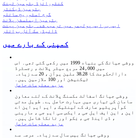
کنٹورائزڈ بٹومین ٹینک
بٹومین ڈیکنٹر
گرم اسٹوریج سائلو
بٹومین ایملسشن پلانٹ
ایس بی ایس پولیمر میں ترمیم شدہ بٹومین پینت
ڈائیڈرمک آئل بوائلر
کمپنی کے بارے میں
ووشی جیانگ کی بنیاد 1999 میں رکھی گئی تھی۔ اس
میں 24،000 مربع میٹر پلانٹ ، رجسٹرڈ
دارالحکومت کا 38.28 ملین یوآن ، 20 سے زیادہ
ٹیکنیشن اور 100 ملازمین ہیں۔
مزید معلومات حاصل
ووشی جیانگ اسفالٹ مکسنگ پلانٹ کے لئے معاون
سامان کی تیاری میں مہارت حاصل ہے۔ طویل مدتی
کوآپریٹیو صارف کے لینٹیک ، ایم ایم این اے
این ، این ایف ایل جی ، ایکس سی ایم جی ، مارینی
، ڈی اینڈ جی ، نِکو اور تانکا شامل ہیں۔
مزید معلومات حاصل
ووشی جیانگ بیس سال سے زیادہ عرصہ سے