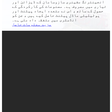
انجینئرنگ مشینری سازوسامان کے ڈیزائن اور
تیاری میں مصروف ہے۔ مصنوعات کی کارکردگی کے
حصول کے ساتھ ، اس نے متعدد ایجاد پیٹنٹ اور
یوٹیلیٹی ماڈل پیٹنٹ حاصل کیے ہیں ، جن کو
انڈسٹری میں متفقہ داد ملی ہے۔
مزید معلومات حاصل