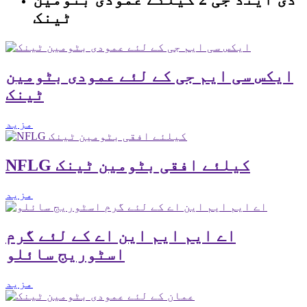
ٹینک
ایکس سی ایم جی کے لئے عمودی بٹومین
ٹینک
مزید
NFLG کیلئے افقی بٹومین ٹینک
مزید
اے ایم ایم این اے کے لئے گرم
اسٹوریج سائلو
مزید