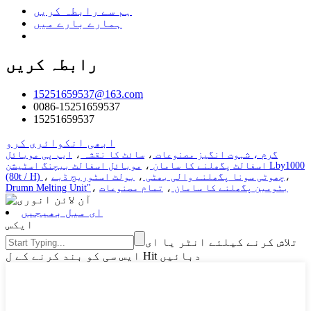
ہم سے رابطہ کریں
ہمارے بارے میں
رابطہ کریں
15251659537@163.com
0086-15251659537
15251659537
ابھی انکوائری کرو
گرم ، شہوت انگیز مصنوعات
،
سائٹ کا نقشہ
،
ایم پی موبائل
اسفالٹ پگھلنے کا سامان
،
موبائل اسفالٹ بیچنگ اسٹیشن Lby1000
،
چھوٹی سونا پگھلنے والی بھٹی
،
بولٹ اسٹوریج ڈبے
،
(80t / H)
بٹومین پگھلنے کا سامان
،
تمام مصنوعات
،
Drumn Melting Unit"
ای میل بھیجیں
ایکس
تلاش کرنے کیلئے انٹر یا ای
ایس سی کو بند کرنے کے ل Hit دبائیں