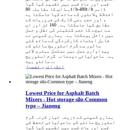
قسم اور عام قسم میں تقسیم کیا گیا
ہے: اس کا مقابلہ 80t / h-480t / h ڈامر
اختلاط پلانٹوں کے ساتھ کیا جاسکتا ہے
، اور حجم بھی گاہک کی ضروریات کے
مطابق کیا جاسکتا ہے۔ 160 ٹن اور اس
سے نیچے کا حجم کنٹینر کی نقل و حمل
میں داخل ہوسکتا ہے۔ ہماری کمپنی نے
قابل اعتماد کارکردگی کے ساتھ کئی
سالوں سے گرم اسٹوریج سائلو کے
پیداواری عمل میں مسلسل بہتری لائی
ہے۔ ماحولیاتی دوستانہ گرم اسٹوریج
سائلو بہت ...
انکوائری
تفصیل
Lowest Price for Asphalt Batch
Mixers - Hot storage silo-Common
type – Jianeng
ہماری کمپنی کے ذریعہ تیار کردہ گرم
اسٹوریج سائلو کو ماحولیاتی تحفظ کی
قسم اور عام قسم میں تقسیم کیا گیا