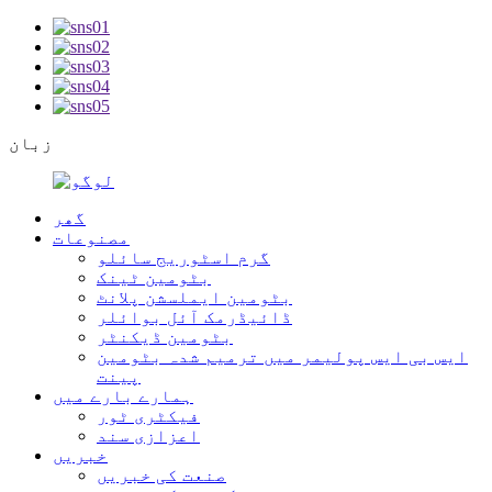
زبان
گھر
مصنوعات
گرم اسٹوریج سائلو
بٹومین ٹینک
بٹومین ایملسشن پلانٹ
ڈائیڈرمک آئل بوائلر
بٹومین ڈیکنٹر
ایس بی ایس پولیمر میں ترمیم شدہ بٹومین
پینت
ہمارے بارے میں
فیکٹری ٹور
اعزازی سند
خبریں
صنعت کی خبریں