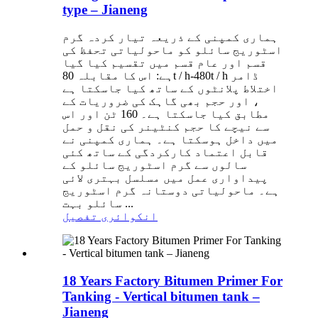
type – Jianeng
ہماری کمپنی کے ذریعہ تیار کردہ گرم
اسٹوریج سائلو کو ماحولیاتی تحفظ کی
قسم اور عام قسم میں تقسیم کیا گیا
ہے: اس کا مقابلہ 80t / h-480t / h ڈامر
اختلاط پلانٹوں کے ساتھ کیا جاسکتا ہے
، اور حجم بھی گاہک کی ضروریات کے
مطابق کیا جاسکتا ہے۔ 160 ٹن اور اس
سے نیچے کا حجم کنٹینر کی نقل و حمل
میں داخل ہوسکتا ہے۔ ہماری کمپنی نے
قابل اعتماد کارکردگی کے ساتھ کئی
سالوں سے گرم اسٹوریج سائلو کے
پیداواری عمل میں مسلسل بہتری لائی
ہے۔ ماحولیاتی دوستانہ گرم اسٹوریج
سائلو بہت ...
انکوائری
تفصیل
18 Years Factory Bitumen Primer For
Tanking - Vertical bitumen tank –
Jianeng