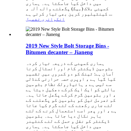
میں داخل کیا جاسکتا ہے۔ ہماری
کمپنی بلاک (بیگ) پگھلنے والے آلہ ،
کینٹیلیور کرین بھی تیار کرتی ہے ...
انکوائری
تفصیل
2019 New Style Bolt Storage Bins -
Bitumen decanter – Jianeng
ہماری کمپنی کے ذریعہ تیار کردہ
بٹومین ڈیکنٹر کام اور انسٹال کرنا
آسان ہے: ٹینک کو دو کمروں میں تقسیم
کیا گیا ہے ، اوپری حصہ حرارتی کنڈلی
سے لیس ہے ، ہائیڈرولک نظام بٹومین
بالٹی کو ایک ایک کرکے دھکیل دیتا ہے
، اور بٹومین گرم کرکے پگھل جاتا ہے۔
کم تھرمل تیل کو بٹومین کو پگھلنے کے
لئے جاری رکھنے کے لئے گرم کیا جاتا
ہے ، اور پھر اسے استعمال کرنے کے لئے
باہر نکال دیا جاتا ہے۔ بٹومین
ڈیکنٹر کو نقل و حمل کے لئے کنٹینر
میں داخل کیا جاسکتا ہے۔ ہماری