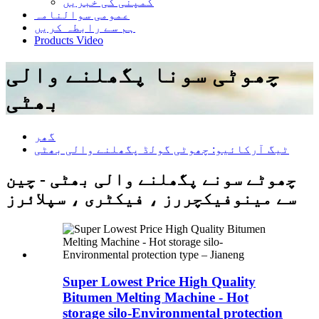
کمپنی کی خبریں
عمومی سوالنامہ
ہم سے رابطہ کریں
Products Video
چھوٹی سونا پگھلنے والی
بھٹی
گھر
ٹیگ آرکائیو: چھوٹی گولڈ پگھلنے والی بھٹی
چھوٹے سونے پگھلنے والی بھٹی - چین
سے مینوفیکچررز ، فیکٹری ، سپلائرز
Super Lowest Price High Quality
Bitumen Melting Machine - Hot
storage silo-Environmental protection