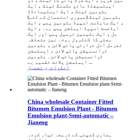
مین فریم ، ایک گرم پانی کا ٹینک ، دو
ایملسیفلڈ مائع مکسنگ ٹینک ، ایک
بٹومین ٹینک ، ایک ایملیسائڈڈ
بٹومین ٹینک (عبوری استعمال کے لئے)
، ایک سایڈست اسپیڈ بٹومین پمپ ، ایک
ایڈجسٹ اسپیڈ ایملشن پمپ ہے۔ ، ایک
مل ، ایک بٹیمین ترسیل پمپ اور ایک
بجلی کا کنٹرول روم۔ نیز متعلقہ
تھرمل آئل حرارتی پائپ لائن ، بٹومین
ٹرانسمیشن پائپ لائن ، ایملسشن
ٹرانسمیشن پائپ لائن۔ بٹومین
ایملسشن پلانٹ تقسیم ہے ...
انکوائری
تفصیل
China wholesale Container Fitted
Bitumen Emulsion Plant - Bitumen
Emulsion plant-Semi-automatic –
Jianeng
ہماری کمپنی کے ذریعہ تیار کردہ