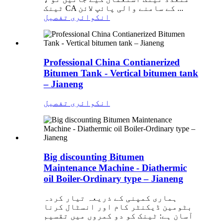
ٹینک CA کے سامنے والی پائپ لائن ...
انکوائری
تفصیل
Professional China Contianerized
Bitumen Tank - Vertical bitumen tank
– Jianeng
انکوائری
تفصیل
Big discounting Bitumen
Maintenance Machine - Diathermic
oil Boiler-Ordinary type – Jianeng
ہماری کمپنی کے ذریعہ تیار کردہ
بٹومین ڈیکنٹر کام اور انسٹال کرنا
آسان ہے: ٹینک کو دو کمروں میں تقسیم