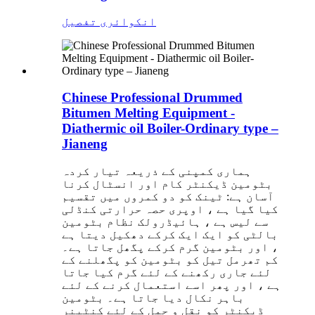
انکوائری
تفصیل
Chinese Professional Drummed
Bitumen Melting Equipment -
Diathermic oil Boiler-Ordinary type –
Jianeng
ہماری کمپنی کے ذریعہ تیار کردہ
بٹومین ڈیکنٹر کام اور انسٹال کرنا
آسان ہے: ٹینک کو دو کمروں میں تقسیم
کیا گیا ہے ، اوپری حصہ حرارتی کنڈلی
سے لیس ہے ، ہائیڈرولک نظام بٹومین
بالٹی کو ایک ایک کرکے دھکیل دیتا ہے
، اور بٹومین گرم کرکے پگھل جاتا ہے۔
کم تھرمل تیل کو بٹومین کو پگھلنے کے
لئے جاری رکھنے کے لئے گرم کیا جاتا
ہے ، اور پھر اسے استعمال کرنے کے لئے
باہر نکال دیا جاتا ہے۔ بٹومین
ڈیکنٹر کو نقل و حمل کے لئے کنٹینر