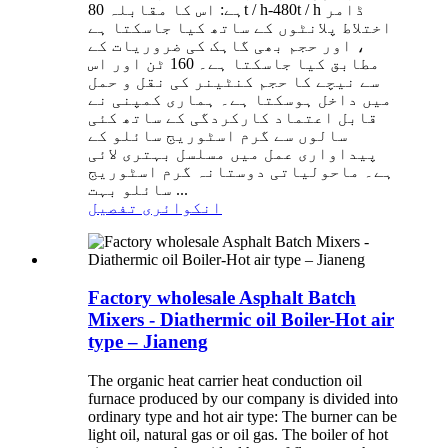
ہے: اس کا مقابلہ 80t / h-480t / h ڈامر
اختلاط پلانٹوں کے ساتھ کیا جاسکتا ہے
، اور حجم بھی گاہک کی ضروریات کے
مطابق کیا جاسکتا ہے۔ 160 ٹن اور اس
سے نیچے کا حجم کنٹینر کی نقل و حمل
میں داخل ہوسکتا ہے۔ ہماری کمپنی نے
قابل اعتماد کارکردگی کے ساتھ کئی
سالوں سے گرم اسٹوریج سائلو کے
پیداواری عمل میں مسلسل بہتری لائی
ہے۔ ماحولیاتی دوستانہ گرم اسٹوریج
سائلو بہت ...
انکوائری
تفصیل
Factory wholesale Asphalt Batch
Mixers - Diathermic oil Boiler-Hot air
type – Jianeng
The organic heat carrier heat conduction oil
furnace produced by our company is divided into
ordinary type and hot air type: The burner can be
light oil, natural gas or oil gas. The boiler of hot