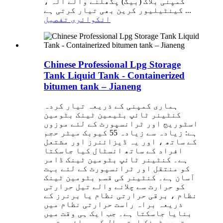
کمپنی بلاک (بیگ) پگھلنے والے آلہ ،
کینٹیلیور کرین بھی تیار کرتی ہے ...
انکوائری
تفصیل
Chinese Professional Lpg Storage
Tank Liquid Tank - Containerized
bitumen tank – Jianeng
ہماری کمپنی کے ذریعہ تیار کردہ
کنٹینر ٹائپ بٹیمین ٹینک بٹومین
اسٹوریج اور ٹرانسپورٹ کے لئے موزوں
ہے: زیادہ سے زیادہ 55 کیوبک میٹر حجم
کے ساتھ ، اور یہ ڈیزائنرز اور مشتعل
افراد کے ساتھ انسٹال کیا جاسکتا
ہے۔ کنٹینر ٹائپ بٹومین ٹینک ڈامر
کو منتقل اور ٹرانسپورٹ کے لئے بہت
آسان ہے۔ کنٹینر کی قسم بٹومین ٹینک
کو حرارت سے چلانے والے تیل حرارتی
نظام ، برقی حرارتی نظام یا برنرز کے
ذریعہ براہ راست حرارتی نظام میں
بنایا جاسکتا ہے۔ جب ایک ہی وقت میں
متعدد ٹینک استعمال کیے جائیں تو ،