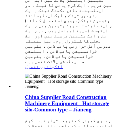
بٹیمین ایملسشن پلانٹ میں ایک آئل
مین فریم ، ایک گرم پانی کا ٹینک ، دو
ایملسیفلڈ مائع مکسنگ ٹینک ، ایک
بٹومین ٹینک ، ایک ایملیسائڈڈ
بٹومین ٹینک (عبوری استعمال کے لئے)
، ایک سایڈست اسپیڈ بٹومین پمپ ، ایک
ایڈجسٹ اسپیڈ ایملشن پمپ ہے۔ ، ایک
مل ، ایک بٹیمین ترسیل پمپ اور ایک
بجلی کا کنٹرول روم۔ نیز متعلقہ
تھرمل آئل حرارتی پائپ لائن ، بٹومین
ٹرانسمیشن پائپ لائن ، ایملسشن
ٹرانسمیشن پائپ لائن۔ بٹومین
ایملسشن پلانٹ تقسیم ہے ...
انکوائری
تفصیل
China Supplier Road Construction
Machinery Equipment - Hot storage
silo-Common type – Jianeng
ہماری کمپنی کے ذریعہ تیار کردہ گرم
اسٹوریج سائلو کو ماحولیاتی تحفظ کی