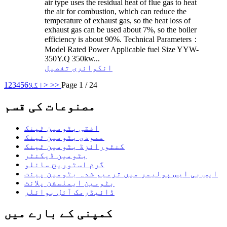
air type uses the residual heat of flue gas to heat
the air for combustion, which can reduce the
temperature of exhaust gas, so the heat loss of
exhaust gas can be used about 7%, so the boiler
efficiency is about 90%. Technical Parameters：
Model Rated Power Applicable fuel Size YYW-
350Y.Q 350kw...
انکوائری
تفصیل
Page 1 / 24
>>
اگلا>
6
5
4
3
2
1
مصنوعات کی قسم
افقی بٹومین ٹینک
عمودی بٹومین ٹینک
کنٹورائزڈ بٹومین ٹینک
بٹومین ڈیکنٹر
گرم اسٹوریج سائلو
ایس بی ایس پولیمر میں ترمیم شدہ بٹومین پینت
بٹومین ایملسشن پلانٹ
ڈائیڈرمک آئل بوائلر
کمپنی کے بارے میں