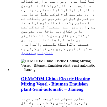
کیا گیا ہے ، اوپری حصہ حرارتی کنڈلی
سے لیس ہے ، ہائیڈرولک نظام بٹومین
بالٹی کو ایک ایک کرکے دھکیل دیتا ہے
، اور بٹومین گرم کرکے پگھل جاتا ہے۔
کم تھرمل تیل کو بٹومین کو پگھلنے کے
لئے جاری رکھنے کے لئے گرم کیا جاتا
ہے ، اور پھر اسے استعمال کرنے کے لئے
باہر نکال دیا جاتا ہے۔ بٹومین
ڈیکنٹر کو نقل و حمل کے لئے کنٹینر
میں داخل کیا جاسکتا ہے۔ ہماری
کمپنی بلاک (بیگ) پگھلنے والے آلہ ،
کینٹیلیور کرین بھی تیار کرتی ہے ...
انکوائری
تفصیل
OEM/ODM China Electric Heating
Mixing Vessel - Bitumen Emulsion
plant-Semi-automatic – Jianeng
ہماری کمپنی کے ذریعہ تیار کردہ
بٹیمین ایملسشن پلانٹ میں ایک آئل