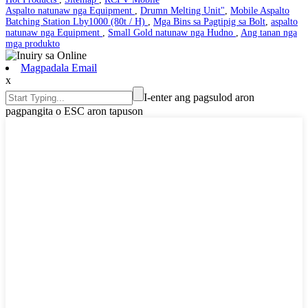
Aspalto natunaw nga Equipment
,
Drumn Melting Unit"
,
Mobile Aspalto
Batching Station Lby1000 (80t / H)
,
Mga Bins sa Pagtipig sa Bolt
,
aspalto
natunaw nga Equipment
,
Small Gold natunaw nga Hudno
,
Ang tanan nga
mga produkto
Magpadala Email
x
I-enter ang pagsulod aron
pagpangita o ESC aron tapuson