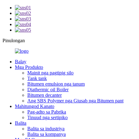
Pinulongan
Balay
Mga Produkto
Mainit nga pagtipig silo
Tank tank
Bitumen emulsion nga tanum
Diathermic oil Boiler
Bitumen decanter
Ang SBS Polymer nga Giusab nga Bitumen pant
Mahitungod Kanato
Pag-adto sa Pabrika
Tinuud nga sertipiko
Balita
Balita sa industriya
Balita sa kompanya