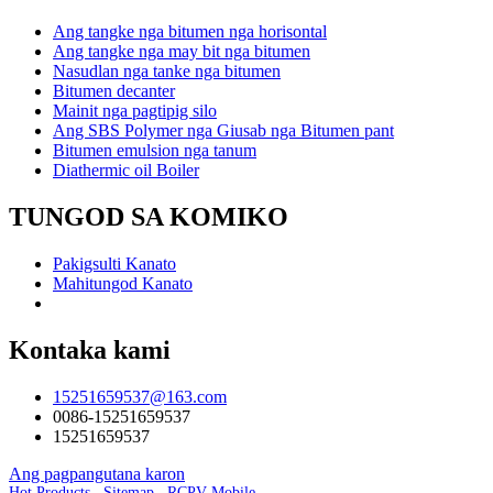
Ang tangke nga bitumen nga horisontal
Ang tangke nga may bit nga bitumen
Nasudlan nga tanke nga bitumen
Bitumen decanter
Mainit nga pagtipig silo
Ang SBS Polymer nga Giusab nga Bitumen pant
Bitumen emulsion nga tanum
Diathermic oil Boiler
TUNGOD SA KOMIKO
Pakigsulti Kanato
Mahitungod Kanato
Kontaka kami
15251659537@163.com
0086-15251659537
15251659537
Ang pagpangutana karon
Hot Products
,
Sitemap
,
RCPV Mobile