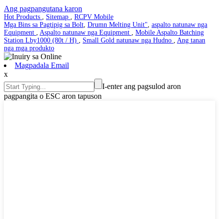
Ang pagpangutana karon
Hot Products
,
Sitemap
,
RCPV Mobile
Mga Bins sa Pagtipig sa Bolt
,
Drumn Melting Unit"
,
aspalto natunaw nga
Equipment
,
Aspalto natunaw nga Equipment
,
Mobile Aspalto Batching
Station Lby1000 (80t / H)
,
Small Gold natunaw nga Hudno
,
Ang tanan
nga mga produkto
Magpadala Email
x
I-enter ang pagsulod aron
pagpangita o ESC aron tapuson