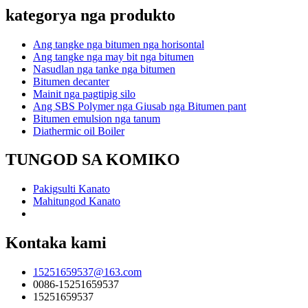
kategorya nga produkto
Ang tangke nga bitumen nga horisontal
Ang tangke nga may bit nga bitumen
Nasudlan nga tanke nga bitumen
Bitumen decanter
Mainit nga pagtipig silo
Ang SBS Polymer nga Giusab nga Bitumen pant
Bitumen emulsion nga tanum
Diathermic oil Boiler
TUNGOD SA KOMIKO
Pakigsulti Kanato
Mahitungod Kanato
Kontaka kami
15251659537@163.com
0086-15251659537
15251659537