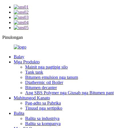
Pinulongan
Balay
Mga Produkto
Mainit nga pagtipig silo
Tank tank
Bitumen emulsion nga tanum
Diathermic oil Boiler
Bitumen decanter
Ang SBS Polymer nga Giusab nga Bitumen pant
Mahitungod Kanato
Pag-adto sa Pabrika
Tinuud nga sertipiko
Balita
Balita sa industriya
Balita sa kompanya