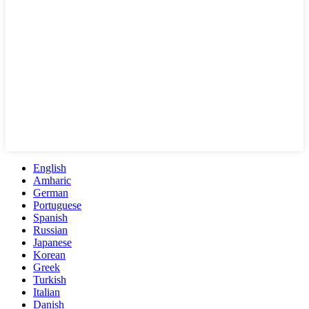
English
Amharic
German
Portuguese
Spanish
Russian
Japanese
Korean
Greek
Turkish
Italian
Danish