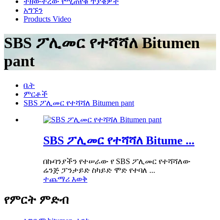
ተዘውትረው የሚጠየቁ ጥያቄዎች
አግኙን
Products Video
SBS ፖሊመር የተሻሻለ Bitumen
pant
ቤት
ምርቶች
SBS ፖሊመር የተሻሻለ Bitumen pant
SBS ፖሊመር የተሻሻለ Bitume ...
በኩባንያችን የተሠራው የ SBS ፖሊመር የተሻሻለው
ሬንጅ ፓንታይድ ስካይድ ሞድ የተባለ ...
ተጨማሪ እወቅ
የምርት ምድብ