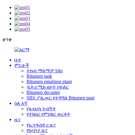
ቋንቋ
ቤት
ምርቶች
ትኩስ ማከማቻ Silo
Bitumen tank
Bitumen emulsion plant
ዲትራሚክ ዘይት ቦይለር
Bitumen decanter
SBS ፖሊመር የተሻሻለ Bitumen pant
ስለ እኛ
የፋብሪካ ጉብኝት
የተከበረ የምስክር ወረቀት
ዜና
የኢንዱስትሪ ዜና
የኩባንያ ዜና