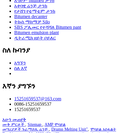
አግድም bitumen ታንክ
አቀባዊ ሬንጅ ታንክ
የታሸገ የቲማቲም ታንክ
Bitumen decanter
ትኩስ ማከማቻ Silo
SBS ፖሊመር የተሻሻለ Bitumen pant
Bitumen emulsion plant
ዲትራሚክ ዘይት ቦይለር
ስለ ኩባንያ
አግኙን
ስለ እኛ
እኛን ያግኙን
15251659537@163.com
0086-15251659537
15251659537
አሁን መጠየቅ
ሙቅ ምርቶች
,
Sitemap
,
AMP ሞባይል
መሣሪያዎች ጉራማይሌ ሬንጅ
,
Drumn Melting Unit"
,
ሞባይል አስፋልት