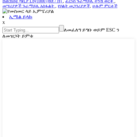
Batching ጣቢያ Lby1000 (80t / H)
,
ፈርነስ ጉራማይሌ ትንሽ ወርቅ
,
መሣሪያዎች ጉራማይሌ አስፋልት
,
የቦልት መጋገሪያዎች
,
ሁሉም ምርቶች
ኢሜል ይላኩ
x
ለመፈለግ ይግቡ ወይም ESC ን
ለመዝጋት ይምቱ