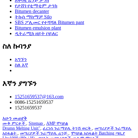
አቀባዊ ሬንጅ ታንክ
የታሸገ የቲማቲም ታንክ
Bitumen decanter
ትኩስ ማከማቻ Silo
SBS ፖሊመር የተሻሻለ Bitumen pant
Bitumen emulsion plant
ዲትራሚክ ዘይት ቦይለር
ስለ ኩባንያ
አግኙን
ስለ እኛ
እኛን ያግኙን
15251659537@163.com
0086-15251659537
15251659537
አሁን መጠየቅ
ሙቅ ምርቶች
,
Sitemap
,
AMP ሞባይል
Drumn Melting Unit"
,
ፈርነስ ጉራማይሌ ትንሽ ወርቅ
,
መሣሪያዎች ጉራማይሌ
አስፋልት
,
መሣሪያዎች ጉራማይሌ ሬንጅ
,
ሞባይል አስፋልት Batching ጣቢያ