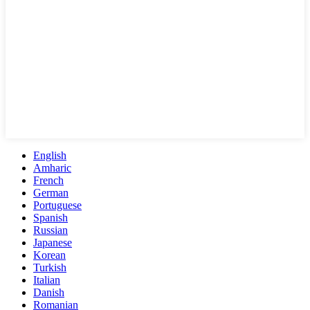
English
Amharic
French
German
Portuguese
Spanish
Russian
Japanese
Korean
Turkish
Italian
Danish
Romanian