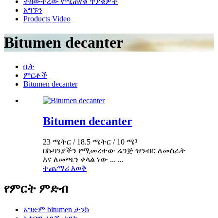
ተዘውትረው የሚጠየቁ ጥያቄዎች
አግኙን
Products Video
Bitumen decanter
ቤት
ምርቶች
Bitumen decanter
Bitumen decanter
23 ሜትር / 18.5 ሜትር / 10 ሜ³
በኩባንያችን የሚመረተው ሬንጅ ዝንብር ለመስራት
እና ለመጫን ቀላል ነው ... ...
ተጨማሪ እወቅ
የምርት ምድብ
አግድም bitumen ታንክ