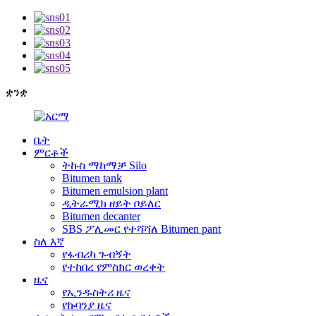
ቋንቋ
ቤት
ምርቶች
ትኩስ ማከማቻ Silo
Bitumen tank
Bitumen emulsion plant
ዲትራሚክ ዘይት ቦይለር
Bitumen decanter
SBS ፖሊመር የተሻሻለ Bitumen pant
ስለ እኛ
የፋብሪካ ጉብኝት
የተከበረ የምስክር ወረቀት
ዜና
የኢንዱስትሪ ዜና
የኩባንያ ዜና