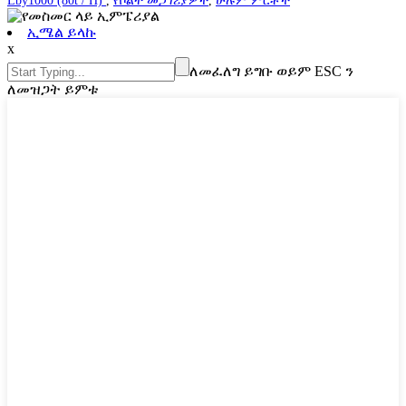
Lby1000 (80t / H)
,
የቦልት መጋገሪያዎች
,
ሁሉም ምርቶች
ኢሜል ይላኩ
x
ለመፈለግ ይግቡ ወይም ESC ን
ለመዝጋት ይምቱ