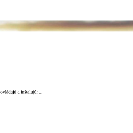
ládajú a inštalujú: ...