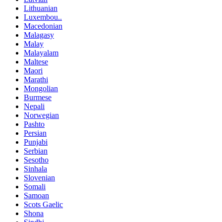
Lithuanian
Luxembou..
Macedonian
Malagasy
Malay
Malayalam
Maltese
Maori
Marathi
Mongolian
Burmese
Nepali
Norwegian
Pashto
Persian
Punjabi
Serbian
Sesotho
Sinhala
Slovenian
Somali
Samoan
Scots Gaelic
Shona