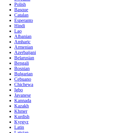
Polish
Basque
Catalan
Esperanto
Hindi
Lao
Albanian
Amharic
Armenian
Azerbaijani
Belarusian
Bengali
Bosnian
Bulgarian
Cebuano
Chichewa
Igbo
Javanese
Kannada
Kazakh
Khmer
Kurdish
Kyrgyz
Latin
Latvian