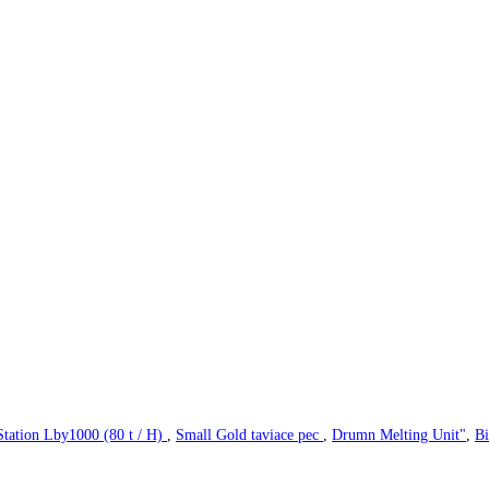
Station Lby1000 (80 t / H)
,
Small Gold taviace pec
,
Drumn Melting Unit"
,
Bi