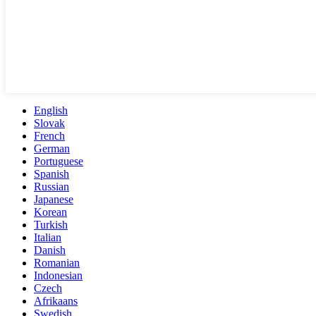
English
Slovak
French
German
Portuguese
Spanish
Russian
Japanese
Korean
Turkish
Italian
Danish
Romanian
Indonesian
Czech
Afrikaans
Swedish