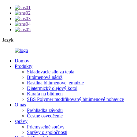
Jazyk
Domov
Produkty
Skladovacie silo za tepla
Bitúmenová nádrž
Rastlina bitúmenovej emulzie
Diatermický olejový kotol
Karafa na bitúmen
SBS Polymer modifikovaný bitúmenové nohavice
O nás
Prehliadka závodu
Čestné osvedčenie
správy
Priemyselné správy
Správy o spoločnosti