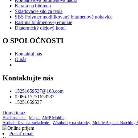
Kontajnerová bitúmenová nádrž
Karafa na bitúmen
Skladovacie silo za tepla
SBS Polymer modifikovaný bitúmenové nohavice
Rastlina bitúmenovej emulzie
Diatermický olejový kotol
O SPOLOČNOSTI
Kontaktuj nás
O nás
Kontaktujte nás
15251659537@163.com
0.086-15251659537
15251659537
Dopyt teraz
Hot Products
,
Mapa
,
AMP Mobile
Asphalt Taviaca zariadenie
,
Zásobníky na skrutky
,
Mobile Asphalt Batching 
Poslať email