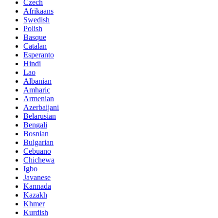
Czech
Afrikaans
Swedish
Polish
Basque
Catalan
Esperanto
Hindi
Lao
Albanian
Amharic
Armenian
Azerbaijani
Belarusian
Bengali
Bosnian
Bulgarian
Cebuano
Chichewa
Igbo
Javanese
Kannada
Kazakh
Khmer
Kurdish