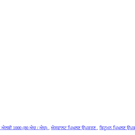
ਨ ਐਲਬੀ 1000 (80 ਐਚ / ਐਚ)
,
ਐਸਫਾਲਟ ਪਿਘਲਣ ਉਪਕਰਣ
,
ਬਿਟੂਮਨ ਪਿਘਲਣ ਉ