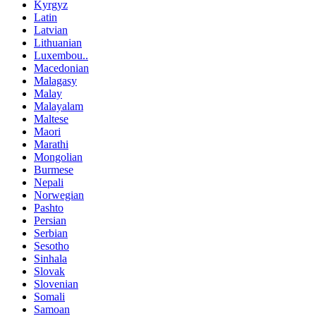
Kyrgyz
Latin
Latvian
Lithuanian
Luxembou..
Macedonian
Malagasy
Malay
Malayalam
Maltese
Maori
Marathi
Mongolian
Burmese
Nepali
Norwegian
Pashto
Persian
Serbian
Sesotho
Sinhala
Slovak
Slovenian
Somali
Samoan