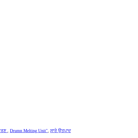
ਪਕਰਣ
,
Drumn Melting Unit"
,
ਸਾਰੇ ਉਤਪਾਦ