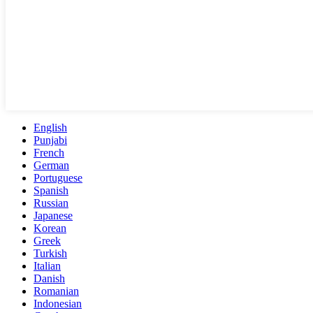
English
Punjabi
French
German
Portuguese
Spanish
Russian
Japanese
Korean
Greek
Turkish
Italian
Danish
Romanian
Indonesian