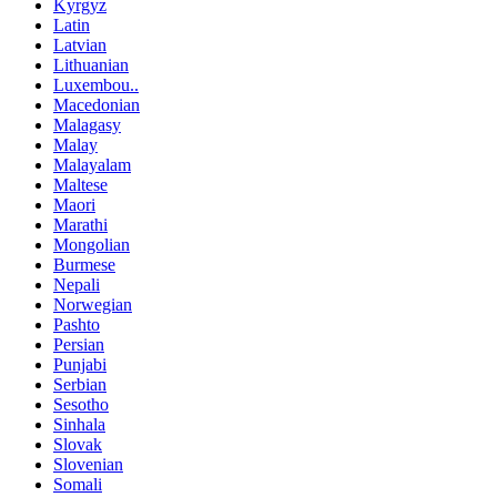
Kyrgyz
Latin
Latvian
Lithuanian
Luxembou..
Macedonian
Malagasy
Malay
Malayalam
Maltese
Maori
Marathi
Mongolian
Burmese
Nepali
Norwegian
Pashto
Persian
Punjabi
Serbian
Sesotho
Sinhala
Slovak
Slovenian
Somali