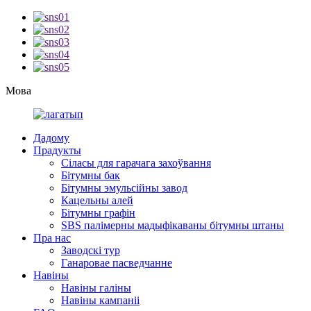
Мова
Дадому
Прадукты
Сіласы для гарачага захоўвання
Бітумны бак
Бітумны эмульсійны завод
Кацельны алей
Бітумны графін
SBS палімерны мадыфікаваны бітумны штаны
Пра нас
Заводскі тур
Ганаровае пасведчанне
Навіны
Навіны галіны
Навіны кампаніі