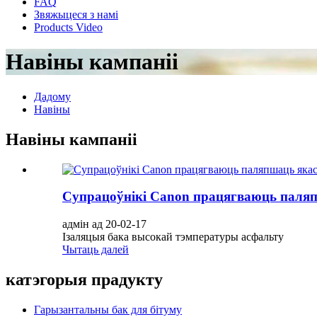
FAQ
Звяжыцеся з намі
Products Video
Навіны кампаніі
Дадому
Навіны
Навіны кампаніі
Супрацоўнікі Canon працягваюць паля
адмін ад 20-02-17
Ізаляцыя бака высокай тэмпературы асфальту
Чытаць далей
катэгорыя прадукту
Гарызантальны бак для бітуму