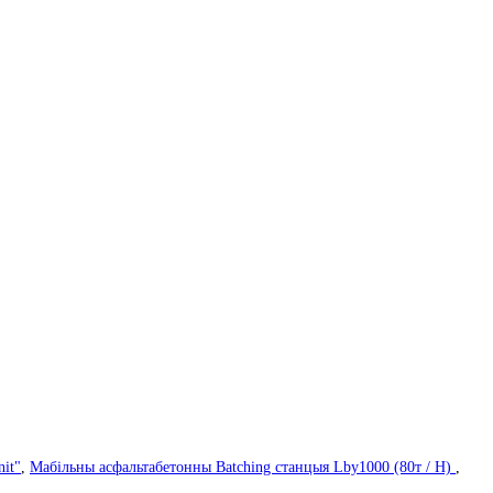
it"
,
Мабільны асфальтабетонны Batching станцыя Lby1000 (80т / H)
,