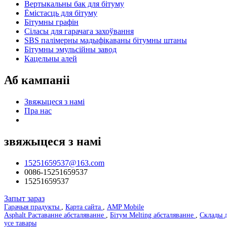
Вертыкальны бак для бітуму
Ёмістасць для бітуму
Бітумны графін
Сіласы для гарачага захоўвання
SBS палімерны мадыфікаваны бітумны штаны
Бітумны эмульсійны завод
Кацельны алей
Аб кампаніі
Звяжыцеся з намі
Пра нас
звяжыцеся з намі
15251659537@163.com
0086-15251659537
15251659537
Запыт зараз
Гарачыя прадукты
,
Карта сайта
,
AMP Mobile
Asphalt Раставанне абсталяванне
,
Бітум Melting абсталяванне
,
Склады д
усе тавары