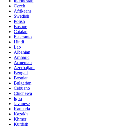
Indonesian
Czech
Afrikaans
Swedish
Polish
Basque
Catalan
Esperanto
Hindi
Lao
Albanian
Amharic
Armenian
Azerbaijani
Bengali
Bosnian
Bulgarian
Cebuano
Chichewa
Igbo
Javanese
Kannada
Kazakh
Khmer
Kurdish