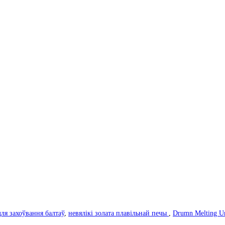
ля захоўвання балтаў
,
невялікі золата плавільнай печы
,
Drumn Melting Un