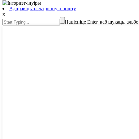
Адправіць электронную пошту
х
Націсніце Enter, каб шукаць, альб