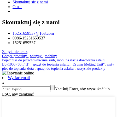
Skontaktuj się z nami
O nas
Skontaktuj się z nami
15251659537@163.com
0086-15251659537
15251659537
Zapytanie teraz
Gorące produkty
,
witryny
,
mobilny
Pojemniki do przechowywania śrub
,
mobilna stacja dozowania asfaltu
Lby1000 (80t / H)
,
sprzęt do topienia asfaltu
,
Drumn Melting Unit"
,
mały
piec do topienia złota
,
sprzęt do topienia asfaltu
,
wszystkie produkty
Wysłać email
x
Naciśnij Enter, aby wyszukać lub
ESC, aby zamknąć