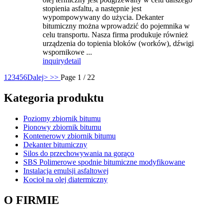
stopienia asfaltu, a następnie jest
wypompowywany do użycia. Dekanter
bitumiczny można wprowadzić do pojemnika w
celu transportu. Nasza firma produkuje również
urządzenia do topienia bloków (worków), dźwigi
wspornikowe ...
inquiry
detail
1
2
3
4
5
6
Dalej>
>>
Page 1 / 22
Kategoria produktu
Poziomy zbiornik bitumu
Pionowy zbiornik bitumu
Kontenerowy zbiornik bitumu
Dekanter bitumiczny
Silos do przechowywania na gorąco
SBS Polimerowe spodnie bitumiczne modyfikowane
Instalacja emulsji asfaltowej
Kocioł na olej diatermiczny
O FIRMIE