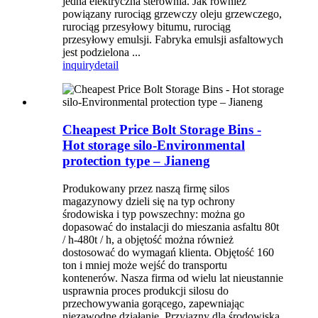
jedna elektryczna sterownia. Jak również
powiązany rurociąg grzewczy oleju grzewczego,
rurociąg przesyłowy bitumu, rurociąg
przesyłowy emulsji. Fabryka emulsji asfaltowych
jest podzielona ...
inquiry
detail
Cheapest Price Bolt Storage Bins -
Hot storage silo-Environmental
protection type – Jianeng
Produkowany przez naszą firmę silos
magazynowy dzieli się na typ ochrony
środowiska i typ powszechny: można go
dopasować do instalacji do mieszania asfaltu 80t
/ h-480t / h, a objętość można również
dostosować do wymagań klienta. Objętość 160
ton i mniej może wejść do transportu
kontenerów. Nasza firma od wielu lat nieustannie
usprawnia proces produkcji silosu do
przechowywania gorącego, zapewniając
niezawodne działanie. Przyjazny dla środowiska