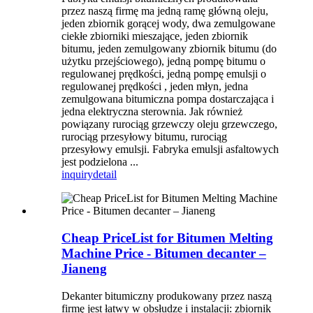
przez naszą firmę ma jedną ramę główną oleju,
jeden zbiornik gorącej wody, dwa zemulgowane
ciekłe zbiorniki mieszające, jeden zbiornik
bitumu, jeden zemulgowany zbiornik bitumu (do
użytku przejściowego), jedną pompę bitumu o
regulowanej prędkości, jedną pompę emulsji o
regulowanej prędkości , jeden młyn, jedna
zemulgowana bitumiczna pompa dostarczająca i
jedna elektryczna sterownia. Jak również
powiązany rurociąg grzewczy oleju grzewczego,
rurociąg przesyłowy bitumu, rurociąg
przesyłowy emulsji. Fabryka emulsji asfaltowych
jest podzielona ...
inquiry
detail
Cheap PriceList for Bitumen Melting
Machine Price - Bitumen decanter –
Jianeng
Dekanter bitumiczny produkowany przez naszą
firmę jest łatwy w obsłudze i instalacji: zbiornik