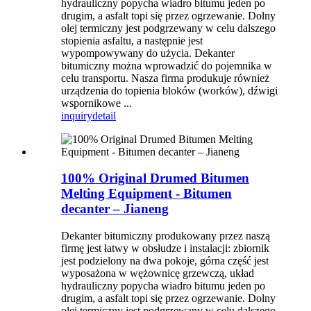
hydrauliczny popycha wiadro bitumu jeden po
drugim, a asfalt topi się przez ogrzewanie. Dolny
olej termiczny jest podgrzewany w celu dalszego
stopienia asfaltu, a następnie jest
wypompowywany do użycia. Dekanter
bitumiczny można wprowadzić do pojemnika w
celu transportu. Nasza firma produkuje również
urządzenia do topienia bloków (worków), dźwigi
wspornikowe ...
inquiry
detail
100% Original Drumed Bitumen
Melting Equipment - Bitumen
decanter – Jianeng
Dekanter bitumiczny produkowany przez naszą
firmę jest łatwy w obsłudze i instalacji: zbiornik
jest podzielony na dwa pokoje, górna część jest
wyposażona w wężownicę grzewczą, układ
hydrauliczny popycha wiadro bitumu jeden po
drugim, a asfalt topi się przez ogrzewanie. Dolny
olej termiczny jest podgrzewany w celu dalszego