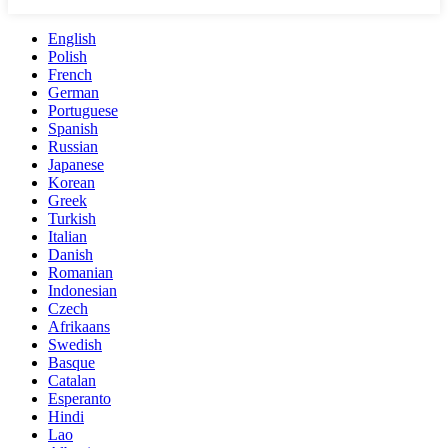
English
Polish
French
German
Portuguese
Spanish
Russian
Japanese
Korean
Greek
Turkish
Italian
Danish
Romanian
Indonesian
Czech
Afrikaans
Swedish
Basque
Catalan
Esperanto
Hindi
Lao