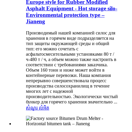
Europe style for Rubber Modified
Asphalt Equipment - Hot storage silo-
Environmental protection type –
Jianeng
Производимый нашей компанией силос для
хранения в горячем виде подразделяется на
тип защиты окружающей среды и общий
тип: его можно сочетать с
асфальтосмесительными установками 80 т /
ч-480 т / ч, а объем можно также настроить в
соответствии с требованиями заказчика.
Объем 160 тонн и ниже может войти в
контейнерные перевозки. Наша компания
непрерывно совершенствовала процесс
производства силосохранилищ в течение
многих лет с надежной
производительностью. Экологически чистый
бункер для горячего хранения значительно ...
សំណួរ
លំអិត