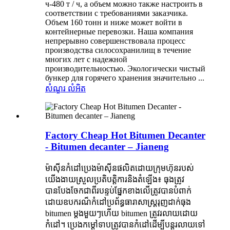
ч-480 т / ч, а объем можно также настроить в
соответствии с требованиями заказчика.
Объем 160 тонн и ниже может войти в
контейнерные перевозки. Наша компания
непрерывно совершенствовала процесс
производства силосохранилищ в течение
многих лет с надежной
производительностью. Экологически чистый
бункер для горячего хранения значительно ...
សំណួរ
លំអិត
Factory Cheap Hot Bitumen Decanter
- Bitumen decanter – Jianeng
ម៉ាស៊ីនកំដៅប្រេងម៉ាស៊ីនផលិតដោយក្រុមហ៊ុនរបស់
យើងងាយស្រួលប្រតិបត្តិការនិងតំឡើង៖ ធុងត្រូវ
បានបែងចែកជាពីរបន្ទប់ផ្នែកខាងលើត្រូវបានបំពាក់
ដោយឧបករណ៏កំដៅប្រព័ន្ធធារាសាស្ត្ររុញដាក់ធុង
bitumen ម្តងមួយៗហើយ bitumen ត្រូវរលាយដោយ
កំដៅ។ ប្រេងកម្ដៅទាបត្រូវបានកំដៅដើម្បីបន្ដរលាយទៅ