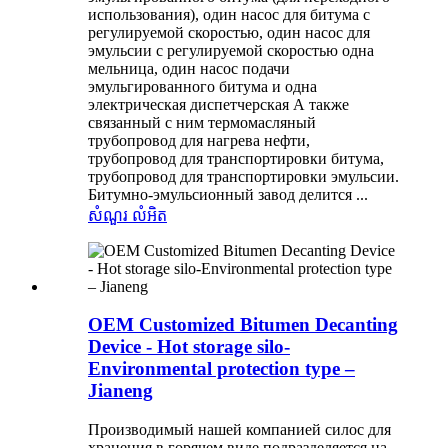
использования), один насос для битума с
регулируемой скоростью, один насос для
эмульсии с регулируемой скоростью одна
мельница, один насос подачи
эмульгированного битума и одна
электрическая диспетчерская А также
связанный с ним термомасляный
трубопровод для нагрева нефти,
трубопровод для транспортировки битума,
трубопровод для транспортировки эмульсии.
Битумно-эмульсионный завод делится ...
សំណួរ
លំអិត
OEM Customized Bitumen Decanting
Device - Hot storage silo-
Environmental protection type –
Jianeng
Производимый нашей компанией силос для
хранения в горячем виде подразделяется на