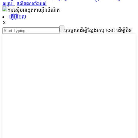
សម្ភារៈ
,
ផលិតផលទាំងអស់
ផ្ញើអ៊ីមែល
X
ចុចចូលដើម្បីស្វែងរកឬ ESC ដើម្បីបិទ