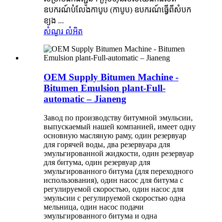
ឧបករណ៍បំលែងកាបូប (កាបូប) ឧបករណ៍ធ្វើពីសំបក
ខ្យង ...
សំណួរ
លំអិត
OEM Supply Bitumen Machine -
Bitumen Emulsion plant-Full-
automatic – Jianeng
Завод по производству битумной эмульсии,
выпускаемый нашей компанией, имеет одну
основную масляную раму, один резервуар
для горячей воды, два резервуара для
эмульгированной жидкости, один резервуар
для битума, один резервуар для
эмульгированного битума (для переходного
использования), один насос для битума с
регулируемой скоростью, один насос для
эмульсии с регулируемой скоростью одна
мельница, один насос подачи
эмульгированного битума и одна