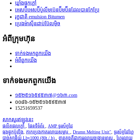
ឃ្លាំងផ្ទុកក្តៅ
អេសប៊ីអេសប៊ីប៉ូលីមប៊េនប៊ីមប៊ីនដែលបានកែប្រែ
រុក្ខជាតិ emulsion Bitumen
ប្រេងម៉ាស៊ីនដាប់ប៊ែលម៉ិច
អំពីក្រុមហ៊ុន
ទាក់ទង​មក​ពួក​យើង
អំពី​ពួក​យើង
ទាក់ទង​មក​ពួក​យើង
១៥២៥១៦៥៩៥៣៧@១៦៣.com
០០៨៦-១៥២៥១៦៥៩៥៣៧
15251659537
សាកសួរឥឡូវនេះ
ផលិតផលក្តៅ
,
ផែនទីទំព័រ
,
AMP ទូរស័ព្ទដៃ
ធុងផ្ទុកប៊ូលីង
,
កាកប្រេងកាតរលាយសម្ភារៈ
,
Drumn Melting Unit"
,
ទូរស័ព្ទដៃហ្គែ
បាច់ស្ថានីយ៍ Lby1000 (80t / h)
,
ខ្នាតតូចគឺជាការរលាយចង្ក្រានមាស
,
ហ្គែរលាយ