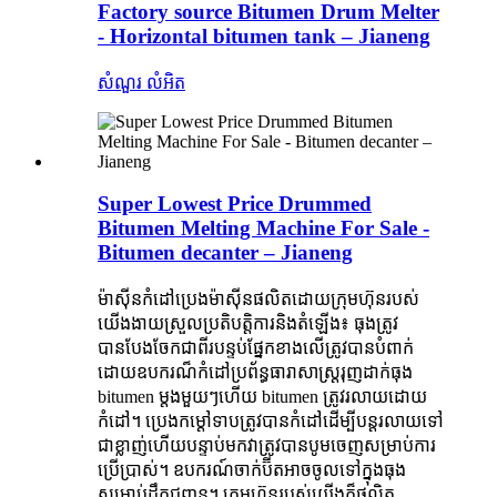
Factory source Bitumen Drum Melter
- Horizontal bitumen tank – Jianeng
សំណួរ
លំអិត
Super Lowest Price Drummed
Bitumen Melting Machine For Sale -
Bitumen decanter – Jianeng
ម៉ាស៊ីនកំដៅប្រេងម៉ាស៊ីនផលិតដោយក្រុមហ៊ុនរបស់
យើងងាយស្រួលប្រតិបត្តិការនិងតំឡើង៖ ធុងត្រូវ
បានបែងចែកជាពីរបន្ទប់ផ្នែកខាងលើត្រូវបានបំពាក់
ដោយឧបករណ៏កំដៅប្រព័ន្ធធារាសាស្ត្ររុញដាក់ធុង
bitumen ម្តងមួយៗហើយ bitumen ត្រូវរលាយដោយ
កំដៅ។ ប្រេងកម្ដៅទាបត្រូវបានកំដៅដើម្បីបន្ដរលាយទៅ
ជាខ្លាញ់ហើយបន្ទាប់មកវាត្រូវបានបូមចេញសម្រាប់ការ
ប្រើប្រាស់។ ឧបករណ៍ចាក់ប៊ីតអាចចូលទៅក្នុងធុង
សម្រាប់ដឹកជញ្ជូន។ ក្រុមហ៊ុនរបស់យើងក៏ផលិត