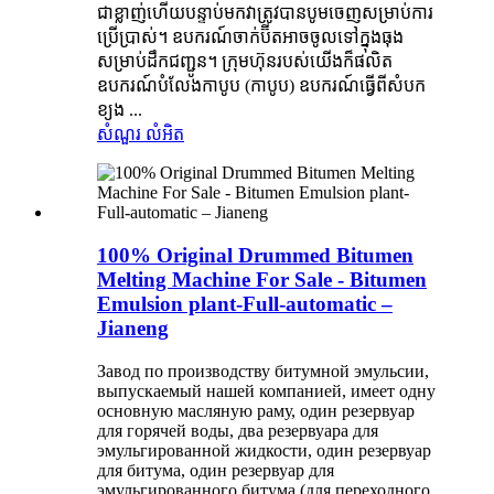
ជាខ្លាញ់ហើយបន្ទាប់មកវាត្រូវបានបូមចេញសម្រាប់ការ
ប្រើប្រាស់។ ឧបករណ៍ចាក់ប៊ីតអាចចូលទៅក្នុងធុង
សម្រាប់ដឹកជញ្ជូន។ ក្រុមហ៊ុនរបស់យើងក៏ផលិត
ឧបករណ៍បំលែងកាបូប (កាបូប) ឧបករណ៍ធ្វើពីសំបក
ខ្យង ...
សំណួរ
លំអិត
100% Original Drummed Bitumen
Melting Machine For Sale - Bitumen
Emulsion plant-Full-automatic –
Jianeng
Завод по производству битумной эмульсии,
выпускаемый нашей компанией, имеет одну
основную масляную раму, один резервуар
для горячей воды, два резервуара для
эмульгированной жидкости, один резервуар
для битума, один резервуар для
эмульгированного битума (для переходного