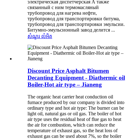
электрическая диспетчерская А также
связанный с ним термомасляный
трубопровод для нагрева нефти,
трубопровод для транспортировки битума,
трубопровод для транспортировки эмульсии.
Битумно-эмульсионный завод делится ...
សំណួរ
លំអិត
Discount Price Asphalt Bitumen
Decanting Equipment - Diathermic oil
Boiler-Hot air type – Jianeng
The organic heat carrier heat conduction oil
furnace produced by our company is divided into
ordinary type and hot air type: The burner can be
light oil, natural gas or oil gas. The boiler of hot
air type uses the residual heat of flue gas to heat
the air for combustion, which can reduce the
temperature of exhaust gas, so the heat loss of
exhaust gas can be used about 7%, so the boiler