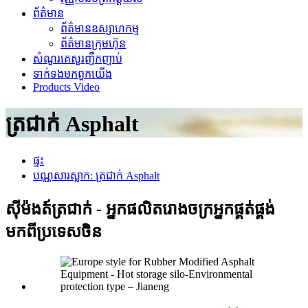
ព័ត៌មាន
ព័ត៌មានឧស្សាហកម្ម
ព័ត៌មានក្រុមហ៊ុន
សំណួរគេសួរញឹកញាប់
ទាក់ទង​មក​ពួក​យើង
Products Video
ត្រជាក់ Asphalt
ផ្ទះ
បណ្ណសារស្លាក: ត្រជាក់ Asphalt
ស៊ីម៉ងត៍ត្រជាក់ - អ្នកផលិតរោងចក្រអ្នកផ្គត់ផ្គង់
មកពីប្រទេសចិន