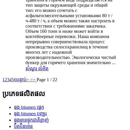
тип защиты окружающей среды и общий
тип: его можно сочетать с
асфальтосмесительными установками 80 т /
ч-480 т / ч, а объем можно также настроить в
соответствии с требованиями заказчика.
Объем 160 тонн и ниже может войти в
контейнерные перевозки. Наша компания
непрерывно совершенствовала процесс
производства силосохранилищ в течение
многих лет с надежной
производительностью. Экологически чистый
бункер для горячего хранения значительно ...
សំណួរ
លំអិត
1
2
3
4
5
6
បន្ទាប់>
>>
Page 1 / 22
ប្រភេទ​ផលិតផល
ធុង bitumen ផ្ដេក
ធុង bitumen បញ្ឈរ
ធុងមានផ្ទុកជាតិខ្លាញ់
ប៊ីតប៊ីនថេន