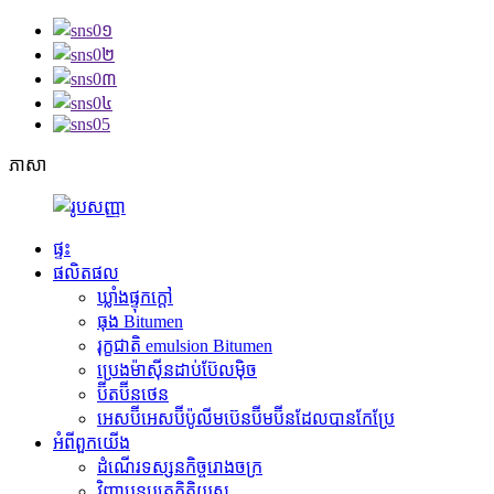
ភាសា
ផ្ទះ
ផលិតផល
ឃ្លាំងផ្ទុកក្តៅ
ធុង Bitumen
រុក្ខជាតិ emulsion Bitumen
ប្រេងម៉ាស៊ីនដាប់ប៊ែលម៉ិច
ប៊ីតប៊ីនថេន
អេសប៊ីអេសប៊ីប៉ូលីមប៊េនប៊ីមប៊ីនដែលបានកែប្រែ
អំពី​ពួក​យើង
ដំណើរទស្សនកិច្ចរោងចក្រ
វិញ្ញាបនបត្រកិត្តិយស