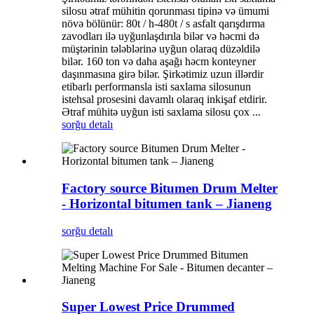
silosu ətraf mühitin qorunması tipinə və ümumi
növə bölünür: 80t / h-480t / s asfalt qarışdırma
zavodları ilə uyğunlaşdırıla bilər və həcmi də
müştərinin tələblərinə uyğun olaraq düzəldilə
bilər. 160 ton və daha aşağı həcm konteyner
daşınmasına girə bilər. Şirkətimiz uzun illərdir
etibarlı performansla isti saxlama silosunun
istehsal prosesini davamlı olaraq inkişaf etdirir.
Ətraf mühitə uyğun isti saxlama silosu çox ...
sorğu
detalı
Factory source Bitumen Drum Melter
- Horizontal bitumen tank – Jianeng
sorğu
detalı
Super Lowest Price Drummed