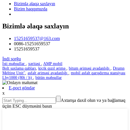
Bizimlə əlaqə saxlayın
Bizim haqqımızda
Bizimlə əlaqə saxlayın
15251659537@163.com
0086-15251659537
15251659537
İndi sorğu
İsti məhsullar
,
xəritəsi
,
AMP mobil
Bolt saxlama qabları
,
kiçik qızıl ərimə
,
bitum əriməsi avadanlığı
,
Drumn
Melting Unit"
,
asfalt əriməsi avadanlığı
,
mobil asfalt qarışdırma stansiyası
Lby1000 (80t / h)
,
bütün məhsullar
E-poçt göndər
x
Axtarışa daxil olun və ya bağlamaq
üçün ESC düyməsini basın