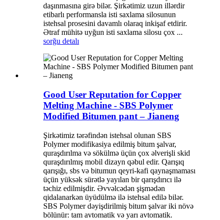
daşınmasına girə bilər. Şirkətimiz uzun illərdir
etibarlı performansla isti saxlama silosunun
istehsal prosesini davamlı olaraq inkişaf etdirir.
Ətraf mühitə uyğun isti saxlama silosu çox ...
sorğu
detalı
Good User Reputation for Copper
Melting Machine - SBS Polymer
Modified Bitumen pant – Jianeng
Şirkətimiz tərəfindən istehsal olunan SBS
Polymer modifikasiya edilmiş bitum şalvar,
quraşdırılma və sökülmə üçün çox əlverişli skid
quraşdırılmış mobil dizayn qəbul edir. Qarışıq
qarışığı, sbs və bitumun qeyri-kafi qaynaşmaması
üçün yüksək sürətlə yayılan bir qarışdırıcı ilə
təchiz edilmişdir. Əvvəlcədən şişmədən
qidalanarkən üyüdülmə ilə istehsal edilə bilər.
SBS Polymer dəyişdirilmiş bitum şalvar iki növə
bölünür: tam avtomatik və yarı avtomatik.