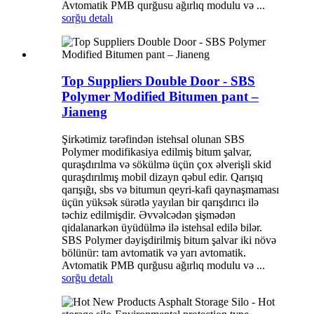
Avtomatik PMB qurğusu ağırlıq modulu və ...
sorğu
detalı
Top Suppliers Double Door - SBS
Polymer Modified Bitumen pant –
Jianeng
Şirkətimiz tərəfindən istehsal olunan SBS
Polymer modifikasiya edilmiş bitum şalvar,
quraşdırılma və sökülmə üçün çox əlverişli skid
quraşdırılmış mobil dizayn qəbul edir. Qarışıq
qarışığı, sbs və bitumun qeyri-kafi qaynaşmaması
üçün yüksək sürətlə yayılan bir qarışdırıcı ilə
təchiz edilmişdir. Əvvəlcədən şişmədən
qidalanarkən üyüdülmə ilə istehsal edilə bilər.
SBS Polymer dəyişdirilmiş bitum şalvar iki növə
bölünür: tam avtomatik və yarı avtomatik.
Avtomatik PMB qurğusu ağırlıq modulu və ...
sorğu
detalı