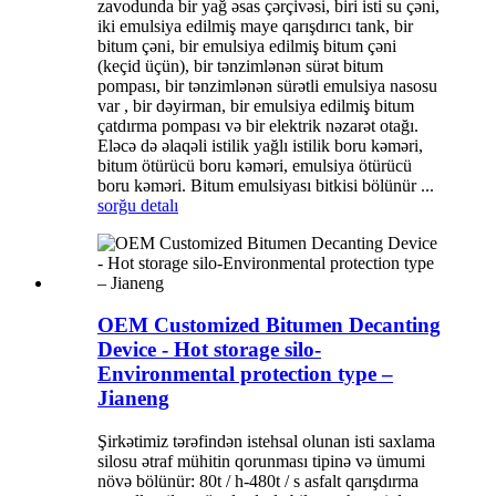
zavodunda bir yağ əsas çərçivəsi, biri isti su çəni,
iki emulsiya edilmiş maye qarışdırıcı tank, bir
bitum çəni, bir emulsiya edilmiş bitum çəni
(keçid üçün), bir tənzimlənən sürət bitum
pompası, bir tənzimlənən sürətli emulsiya nasosu
var , bir dəyirman, bir emulsiya edilmiş bitum
çatdırma pompası və bir elektrik nəzarət otağı.
Eləcə də əlaqəli istilik yağlı istilik boru kəməri,
bitum ötürücü boru kəməri, emulsiya ötürücü
boru kəməri. Bitum emulsiyası bitkisi bölünür ...
sorğu
detalı
OEM Customized Bitumen Decanting
Device - Hot storage silo-
Environmental protection type –
Jianeng
Şirkətimiz tərəfindən istehsal olunan isti saxlama
silosu ətraf mühitin qorunması tipinə və ümumi
növə bölünür: 80t / h-480t / s asfalt qarışdırma