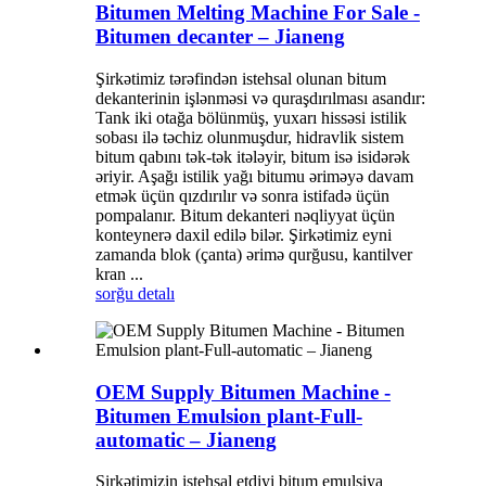
Bitumen Melting Machine For Sale -
Bitumen decanter – Jianeng
Şirkətimiz tərəfindən istehsal olunan bitum
dekanterinin işlənməsi və quraşdırılması asandır:
Tank iki otağa bölünmüş, yuxarı hissəsi istilik
sobası ilə təchiz olunmuşdur, hidravlik sistem
bitum qabını tək-tək itələyir, bitum isə isidərək
əriyir. Aşağı istilik yağı bitumu əriməyə davam
etmək üçün qızdırılır və sonra istifadə üçün
pompalanır. Bitum dekanteri nəqliyyat üçün
konteynerə daxil edilə bilər. Şirkətimiz eyni
zamanda blok (çanta) ərimə qurğusu, kantilver
kran ...
sorğu
detalı
OEM Supply Bitumen Machine -
Bitumen Emulsion plant-Full-
automatic – Jianeng
Şirkətimizin istehsal etdiyi bitum emulsiya