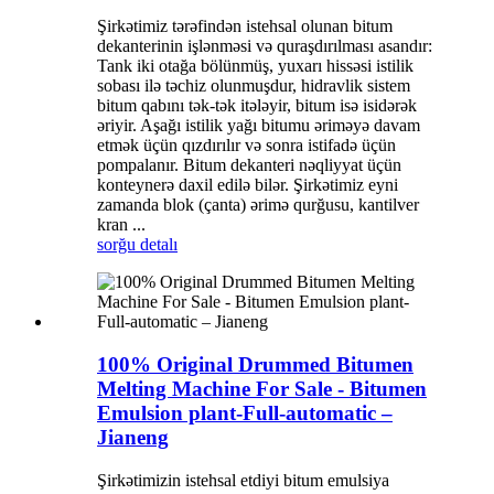
Şirkətimiz tərəfindən istehsal olunan bitum
dekanterinin işlənməsi və quraşdırılması asandır:
Tank iki otağa bölünmüş, yuxarı hissəsi istilik
sobası ilə təchiz olunmuşdur, hidravlik sistem
bitum qabını tək-tək itələyir, bitum isə isidərək
əriyir. Aşağı istilik yağı bitumu əriməyə davam
etmək üçün qızdırılır və sonra istifadə üçün
pompalanır. Bitum dekanteri nəqliyyat üçün
konteynerə daxil edilə bilər. Şirkətimiz eyni
zamanda blok (çanta) ərimə qurğusu, kantilver
kran ...
sorğu
detalı
100% Original Drummed Bitumen
Melting Machine For Sale - Bitumen
Emulsion plant-Full-automatic –
Jianeng
Şirkətimizin istehsal etdiyi bitum emulsiya