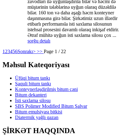
zavodları ilə uyğunlaşdırıla bilər və həcmi də
müştərinin tələblərinə uyğun olaraq düzəldilə
bilər. 160 ton və daha aşağı həcm konteyner
daşınmasına girə bilər. Şirkətimiz uzun illərdir
etibarlı performansla isti saxlama silosunun
istehsal prosesini davamlı olaraq inkişaf etdirir.
Ətraf mühitə uyğun isti saxlama silosu çox ...
sorğu
detalı
1
2
3
4
5
6
Sonrakı>
>>
Page 1 / 22
Məhsul Kateqoriyası
Üfüqi bitum tankı
Şaquli bitum tankı
Konteynerləşdirilmiş bitum çəni
Bitum dekanteri
İsti saxlama silosu
SBS Polimer Modified Bitum Şalvar
Bitum emulsiyası bitkisi
Diatermik yağlı qazan
ŞİRKƏT HAQQINDA