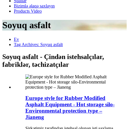
Suallar
Bizimlə əlaqə saxlayın
Products Video
Soyuq asfalt
Ev
Tag Archives: Soyuq asfalt
Soyuq asfalt - Çindən istehsalçılar,
fabriklər, təchizatçılar
Europe style for Rubber Modified
Asphalt Equipment - Hot storage silo-
Environmental protection type –
Jianeng
Şirkətimiz tərəfindən istehsal olunan isti saxlama