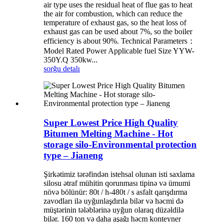
air type uses the residual heat of flue gas to heat
the air for combustion, which can reduce the
temperature of exhaust gas, so the heat loss of
exhaust gas can be used about 7%, so the boiler
efficiency is about 90%. Technical Parameters：
Model Rated Power Applicable fuel Size YYW-
350Y.Q 350kw...
sorğu
detalı
Super Lowest Price High Quality
Bitumen Melting Machine - Hot
storage silo-Environmental protection
type – Jianeng
Şirkətimiz tərəfindən istehsal olunan isti saxlama
silosu ətraf mühitin qorunması tipinə və ümumi
növə bölünür: 80t / h-480t / s asfalt qarışdırma
zavodları ilə uyğunlaşdırıla bilər və həcmi də
müştərinin tələblərinə uyğun olaraq düzəldilə
bilər. 160 ton və daha aşağı həcm konteyner