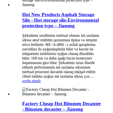
Hot New Products Asphalt Storage
Silo - Hot storage silo-Environmental
protection type – Jianeng
Şirkətimiz tərəfindən istehsal olunan isti saxlama
silosu ətraf mühitin qorunması tipinə və ümumi
növə bölünür: 80t / h-480t / s asfalt qarışdırma
zavodları ilə uyğunlaşdırıla bilər və həcmi də
müştərinin tələblərinə uyğun olaraq düzəldilə
bilər. 160 ton və daha aşağı həcm konteyner
daşınmasına girə bilər. Şirkətimiz uzun illərdir
etibarlı performansla isti saxlama silosunun
istehsal prosesini davamlı olaraq inkişaf etdirir.
Ətraf mühitə uyğun isti saxlama silosu çox ...
sorğu
detalı
Factory Cheap Hot Bitumen Decanter
- Bitumen decanter – Jianeng