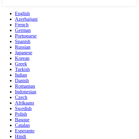
English
Azerbaijani
French
German
Portuguese
Spanish
Russian
Japanese
Korean
Greek
Turkish
Italian
Danish
Romanian
Indonesian
Czech
Afrikaans
Swedish
Polish
Basque
Catalan
Esperanto
Hindi