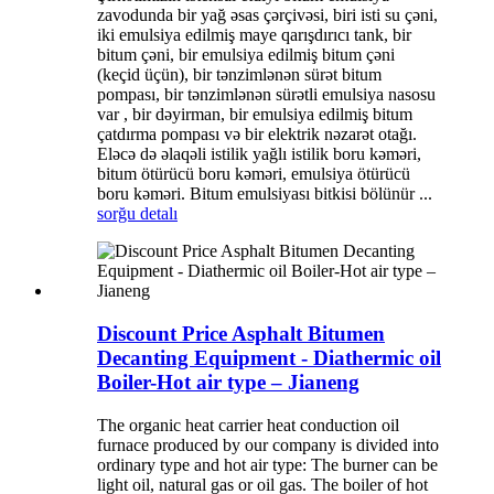
zavodunda bir yağ əsas çərçivəsi, biri isti su çəni,
iki emulsiya edilmiş maye qarışdırıcı tank, bir
bitum çəni, bir emulsiya edilmiş bitum çəni
(keçid üçün), bir tənzimlənən sürət bitum
pompası, bir tənzimlənən sürətli emulsiya nasosu
var , bir dəyirman, bir emulsiya edilmiş bitum
çatdırma pompası və bir elektrik nəzarət otağı.
Eləcə də əlaqəli istilik yağlı istilik boru kəməri,
bitum ötürücü boru kəməri, emulsiya ötürücü
boru kəməri. Bitum emulsiyası bitkisi bölünür ...
sorğu
detalı
Discount Price Asphalt Bitumen
Decanting Equipment - Diathermic oil
Boiler-Hot air type – Jianeng
The organic heat carrier heat conduction oil
furnace produced by our company is divided into
ordinary type and hot air type: The burner can be
light oil, natural gas or oil gas. The boiler of hot