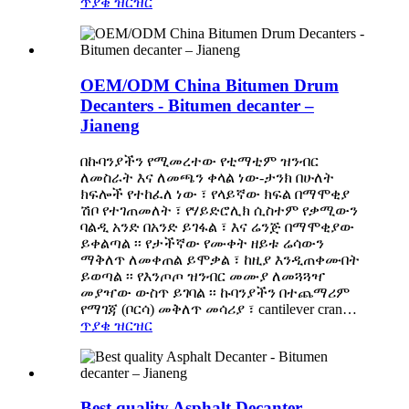
ጥያቄ
ዝርዝር
OEM/ODM China Bitumen Drum
Decanters - Bitumen decanter –
Jianeng
በኩባንያችን የሚመረተው የቲማቲም ዝንብር
ለመስራት እና ለመጫን ቀላል ነው-ታንክ በሁለት
ክፍሎች የተከፈለ ነው ፣ የላይኛው ክፍል በማሞቂያ
ሽቦ የተገጠመለት ፣ የሃይድሮሊክ ሲስተም የቃሚውን
ባልዲ አንድ በአንድ ይገፋል ፣ እና ሬንጅ በማሞቂያው
ይቀልጣል ፡፡ የታችኛው የሙቀት ዘይቱ ሬሳውን
ማቅለጥ ለመቀጠል ይሞቃል ፣ ከዚያ እንዲጠቀሙበት
ይወጣል ፡፡ የእንጦጦ ዝንብር መሙያ ለመጓጓዣ
መያዣው ውስጥ ይገባል ፡፡ ኩባንያችን በተጨማሪም
የማገጃ (ቦርሳ) መቅለጥ መሳሪያ ፣ cantilever cran…
ጥያቄ
ዝርዝር
Best quality Asphalt Decanter -