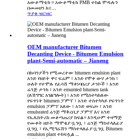
አውቶማቲክ ፡፡ አውቶማቲክ PMB ተክል ሞዱሉን
በመመዘን እና…
ጥያቄ
ዝርዝር
OEM manufacturer Bitumen
Decanting Device - Bitumen Emulsion
plant-Semi-automatic – Jianeng
በኩባንያችን የሚመረተው bitumen emulsion plant
አንድ የዘይት ዋና ፍሬም ፣ አንድ የሞቀ ውሃ ታንክ ፣
ሁለት የተሞሉ የፈሳሽ ማቀነባበሪያ ታንኮች ፣ አንድ
ሬንጅ ታንክ ፣ አንድ emumted bitumen tank
(ለሽግግር አገልግሎት) ፣ አንድ የሚስተካከለው
የፍጥነት bitumen ፓምፕ ፣ አንድ ተስተካካይ የፍጥነት
emulsion ፓምፕ አለው ፣ አንድ ወፍጮ ፣ አንድ
emulsrated ሬንጅ ማቅረቢያ ፓምፕ እና አንድ
የኤሌክትሪክ መቆጣጠሪያ ክፍል። እንዲሁም ተዛማጅ
የሙቀት ዘይት ማሞቂያ ቧንቧ ፣ ሬንጅ ማስተላለፊያ
ቧንቧ ፣ የኢሚግሬሽን ማስተላለፊያ ቧንቧ Bitumen
emulsion plant ተከፍሏል ...