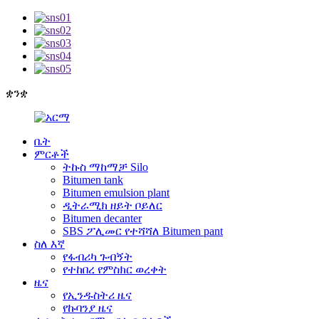
ቋንቋ
ቤት
ምርቶች
ትኩስ ማከማቻ Silo
Bitumen tank
Bitumen emulsion plant
ዲትራሚክ ዘይት ቦይለር
Bitumen decanter
SBS ፖሊመር የተሻሻለ Bitumen pant
ስለ እኛ
የፋብሪካ ጉብኝት
የተከበረ የምስክር ወረቀት
ዜና
የኢንዱስትሪ ዜና
የኩባንያ ዜና