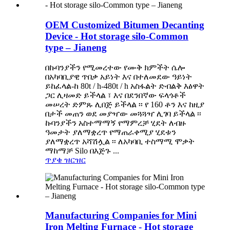
OEM Customized Bitumen Decanting
Device - Hot storage silo-Common
type – Jianeng
በኩባንያችን የሚመረተው የሙቅ ክምችት ሴሎ
በአካባቢያዊ ጥበቃ አይነት እና በተለመደው ዓይነት
ይከፈላል-ከ 80t / h-480t / h አስፋልት ድብልቅ እፅዋት
ጋር ሊዛመድ ይችላል ፣ እና በደንበኛው ፍላጎቶች
መሠረት ድምጹ ሊበጅ ይችላል ፡፡ የ 160 ቶን እና ከዚያ
በታች መጠን ወደ መያዣው መጓጓዣ ሊገባ ይችላል ፡፡
ኩባንያችን አስተማማኝ የማምረቻ ሂደት ለብዙ
ዓመታት ያለማቋረጥ የማጠራቀሚያ ሂደቱን
ያለማቋረጥ አሻሽሏል ፡፡ ለአካባቢ ተስማሚ ሞቃት
ማከማቻ Silo በእጅጉ ...
ጥያቄ
ዝርዝር
Manufacturing Companies for Mini
Iron Melting Furnace - Hot storage