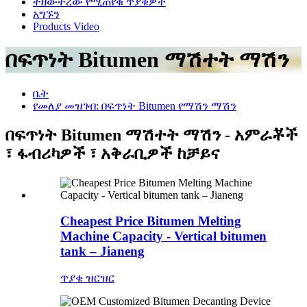
ተዘውትረው የሚጠየቁ ጥያቄዎች
አግኙን
Products Video
በፍጥነት Bitumen ማሽተት ማሽን
ቤት
የመለያ መዝገብ: በፍጥነት Bitumen የማሽን ማሽን
በፍጥነት Bitumen ማሽተት ማሽን - አምራቾች
፣ ፋብሪካዎች ፣ አቅራቢዎች ከቻይና
Cheapest Price Bitumen Melting
Machine Capacity - Vertical bitumen
tank – Jianeng
ጥያቄ
ዝርዝር