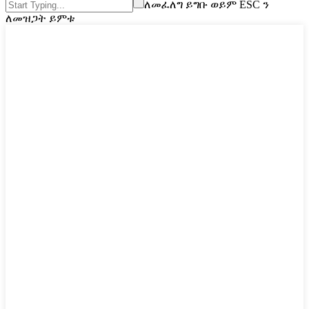
ለመፈለግ ይግቡ ወይም ESC ን
ለመዝጋት ይምቱ