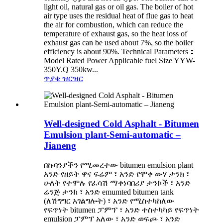
light oil, natural gas or oil gas. The boiler of hot
air type uses the residual heat of flue gas to heat
the air for combustion, which can reduce the
temperature of exhaust gas, so the heat loss of
exhaust gas can be used about 7%, so the boiler
efficiency is about 90%. Technical Parameters：
Model Rated Power Applicable fuel Size YYW-
350Y.Q 350kw...
ጥያቄ
ዝርዝር
Well-designed Cold Asphalt - Bitumen
Emulsion plant-Semi-automatic –
Jianeng
በኩባንያችን የሚመረተው bitumen emulsion plant
አንድ የዘይት ዋና ፍሬም ፣ አንድ የሞቀ ውሃ ታንክ ፣
ሁለት የተሞሉ የፈሳሽ ማቀነባበሪያ ታንኮች ፣ አንድ
ሬንጅ ታንክ ፣ አንድ emumted bitumen tank
(ለሽግግር አገልግሎት) ፣ አንድ የሚስተካከለው
የፍጥነት bitumen ፓምፕ ፣ አንድ ተስተካካይ የፍጥነት
emulsion ፓምፕ አለው ፣ አንድ ወፍጮ ፣ አንድ