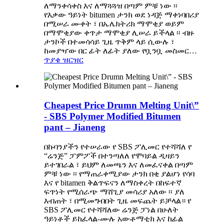
ለማንቀሳቀስ እና ለማጓጓዝ በጣም ምቹ ነው ፡፡
የእቃው ዓይነት bitumen ታንክ ወደ ነዳጅ ማቀነባበሪያ
በሚሠራ ሙቀት ፣ በኤሌክትሪክ ማሞቂያ ወይም
በማሞቂያው ቀጥታ ማሞቂያ ሊሠራ ይችላል ፡፡ ብዙ
ታንኮች በተመሳሳይ ጊዜ ጥቅም ላይ ሲውሉ ፣
ከመያዣው በር ፊት ለፊት ያለው የቧንቧ መስመር…
ጥያቄ
ዝርዝር
Cheapest Price Drumn Melting Unit\”
- SBS Polymer Modified Bitumen
pant – Jianeng
በኩባንያችን የተሠራው የ SBS ፖሊመር የተሻሻለ የ
“ሬንጅ” ፓምፖች በተንጣለለ የሞባይል ዲዛይን
ይተገበራል ፣ ይህም ለመጫን እና ለመፈናቀል በጣም
ምቹ ነው ፡፡ የማጠራቀሚያው ታንክ በቂ ያልሆነ የሳባ
እና የ bitamen ቅልጥፍናን ለማስቀረት በከፍተኛ
ፍጥነት የሚሰራጭ ማሸጊያ መሳሪያ አለው ፡፡ ያለ
እብጠት ፣ በሚመግብበት ጊዜ መፍጨት ይቻላል። የ
SBS ፖሊመር የተሻሻለው ሬንጅ ፓነል በሁለት
ዓይነቶች ይከፈላል-ሙሉ አውቶማቲክ እና ከፊል