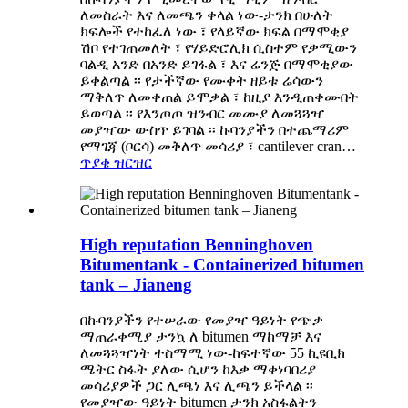
ለመስራት እና ለመጫን ቀላል ነው-ታንክ በሁለት
ክፍሎች የተከፈለ ነው ፣ የላይኛው ክፍል በማሞቂያ
ሽቦ የተገጠመለት ፣ የሃይድሮሊክ ሲስተም የቃሚውን
ባልዲ አንድ በአንድ ይገፋል ፣ እና ሬንጅ በማሞቂያው
ይቀልጣል ፡፡ የታችኛው የሙቀት ዘይቱ ሬሳውን
ማቅለጥ ለመቀጠል ይሞቃል ፣ ከዚያ እንዲጠቀሙበት
ይወጣል ፡፡ የእንጦጦ ዝንብር መሙያ ለመጓጓዣ
መያዣው ውስጥ ይገባል ፡፡ ኩባንያችን በተጨማሪም
የማገጃ (ቦርሳ) መቅለጥ መሳሪያ ፣ cantilever cran…
ጥያቄ
ዝርዝር
High reputation Benninghoven
Bitumentank - Containerized bitumen
tank – Jianeng
በኩባንያችን የተሠራው የመያዣ ዓይነት የጭቃ
ማጠራቀሚያ ታንኳ ለ bitumen ማከማቻ እና
ለመጓጓዣነት ተስማሚ ነው-ከፍተኛው 55 ኪዩቢክ
ሜትር ስፋት ያለው ሲሆን ከእቃ ማቀነባበሪያ
መሳሪያዎች ጋር ሊጫነ እና ሊጫን ይችላል ፡፡
የመያዣው ዓይነት bitumen ታንክ አስፋልትን