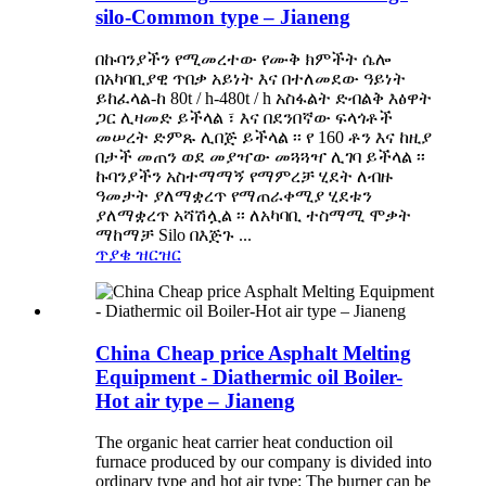
silo-Common type – Jianeng
በኩባንያችን የሚመረተው የሙቅ ክምችት ሴሎ
በአካባቢያዊ ጥበቃ አይነት እና በተለመደው ዓይነት
ይከፈላል-ከ 80t / h-480t / h አስፋልት ድብልቅ እፅዋት
ጋር ሊዛመድ ይችላል ፣ እና በደንበኛው ፍላጎቶች
መሠረት ድምጹ ሊበጅ ይችላል ፡፡ የ 160 ቶን እና ከዚያ
በታች መጠን ወደ መያዣው መጓጓዣ ሊገባ ይችላል ፡፡
ኩባንያችን አስተማማኝ የማምረቻ ሂደት ለብዙ
ዓመታት ያለማቋረጥ የማጠራቀሚያ ሂደቱን
ያለማቋረጥ አሻሽሏል ፡፡ ለአካባቢ ተስማሚ ሞቃት
ማከማቻ Silo በእጅጉ ...
ጥያቄ
ዝርዝር
China Cheap price Asphalt Melting
Equipment - Diathermic oil Boiler-
Hot air type – Jianeng
The organic heat carrier heat conduction oil
furnace produced by our company is divided into
ordinary type and hot air type: The burner can be