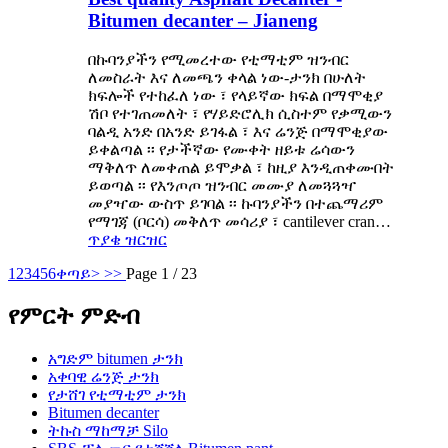
Bitumen decanter – Jianeng
በኩባንያችን የሚመረተው የቲማቲም ዝንብር
ለመስራት እና ለመጫን ቀላል ነው-ታንክ በሁለት
ክፍሎች የተከፈለ ነው ፣ የላይኛው ክፍል በማሞቂያ
ሽቦ የተገጠመለት ፣ የሃይድሮሊክ ሲስተም የቃሚውን
ባልዲ አንድ በአንድ ይገፋል ፣ እና ሬንጅ በማሞቂያው
ይቀልጣል ፡፡ የታችኛው የሙቀት ዘይቱ ሬሳውን
ማቅለጥ ለመቀጠል ይሞቃል ፣ ከዚያ እንዲጠቀሙበት
ይወጣል ፡፡ የእንጦጦ ዝንብር መሙያ ለመጓጓዣ
መያዣው ውስጥ ይገባል ፡፡ ኩባንያችን በተጨማሪም
የማገጃ (ቦርሳ) መቅለጥ መሳሪያ ፣ cantilever cran…
ጥያቄ
ዝርዝር
1
2
3
4
5
6
ቀጣይ>
>>
Page 1 / 23
የምርት ምድብ
አግድም bitumen ታንክ
አቀባዊ ሬንጅ ታንክ
የታሸገ የቲማቲም ታንክ
Bitumen decanter
ትኩስ ማከማቻ Silo