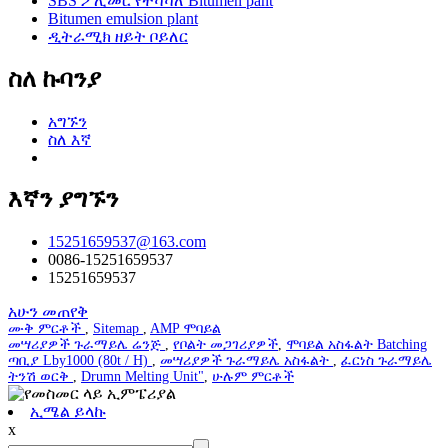
SBS ፖሊመር የተሻሻለ Bitumen pant
Bitumen emulsion plant
ዲትራሚክ ዘይት ቦይለር
ስለ ኩባንያ
አግኙን
ስለ እኛ
እኛን ያግኙን
15251659537@163.com
0086-15251659537
15251659537
አሁን መጠየቅ
ሙቅ ምርቶች
,
Sitemap
,
AMP ሞባይል
መሣሪያዎች ጉራማይሌ ሬንጅ
,
የቦልት መጋገሪያዎች
,
ሞባይል አስፋልት Batching
ጣቢያ Lby1000 (80t / H)
,
መሣሪያዎች ጉራማይሌ አስፋልት
,
ፈርነስ ጉራማይሌ
ትንሽ ወርቅ
,
Drumn Melting Unit"
,
ሁሉም ምርቶች
ኢሜል ይላኩ
x