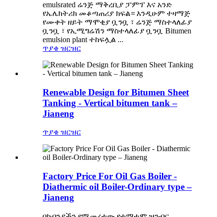
emulsrated ሬንጅ ማቅረቢያ ፓምፕ እና አንድ
የኤሌክትሪክ መቆጣጠሪያ ክፍል። እንዲሁም ተዛማጅ
የሙቀት ዘይት ማሞቂያ ቧንቧ ፣ ሬንጅ ማስተላለፊያ
ቧንቧ ፣ የኢሚግሬሽን ማስተላለፊያ ቧንቧ Bitumen
emulsion plant ተከፍሏል ...
ጥያቄ
ዝርዝር
Renewable Design for Bitumen Sheet
Tanking - Vertical bitumen tank –
Jianeng
ጥያቄ
ዝርዝር
Factory Price For Oil Gas Boiler -
Diathermic oil Boiler-Ordinary type –
Jianeng
በኩባንያችን የሚመረተው የቲማቲም ዝንብር