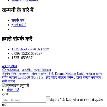
डायथर्मी तेल बॉयलर
कम्पनी के बारे में
संपर्क करें
हमारे बारे में
हमसे संपर्क करें
15251659537@163.com
0,086-15251659537
15251659537
अब पूछताछ
हॉट प्रोडक्ट्स
,
साइटमैप
,
एएमपी मोबाइल
बिटुमेन मेल्टिंग उपकरण
,
बोल्ट भंडारण डिब्बे
,
Drumn Melting Unit"
,
मोबाइल डामर
बैचिंग स्टेशन Lby1000 (80t / H)
,
छोटे गोल्ड मेल्टिंग फर्नेस
,
डामर मेल्टिंग उपकरण
,
सभी उत्पाद
ईमेल भेजें
एक्स
बंद करने के लिए खोज या ESC में प्रवेश
करें