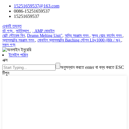
15251659537@163.com
0086-15251659537
15251659537
এখনই তদন্ত
হট পণ্য
,
সাইটম্যাপ
,
, AMP মোবাইল
বোল্ট স্টোরেজ বিন
,
Drumn Melting Unit"
,
অদ্রি সরঞ্জাম গলন
,
ক্ষুদ্র গোল্ড ফার্নেস গলন
,
অ্যাসফাল্টের সরঞ্জাম গলন
,
মোবাইল অ্যাসফাল্টের Batching স্টেশন Lby1000 (80t / ঘঃ)
,
সকল পণ্য
ইমেইল পাঠান
এক্স
অনুসন্ধান করতে enter বা বন্ধ করতে ESC
টিপুন