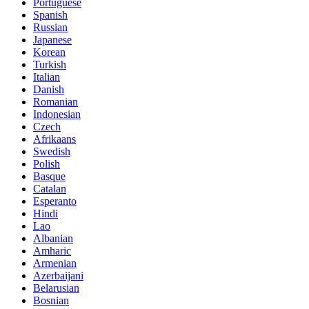
Portuguese
Spanish
Russian
Japanese
Korean
Turkish
Italian
Danish
Romanian
Indonesian
Czech
Afrikaans
Swedish
Polish
Basque
Catalan
Esperanto
Hindi
Lao
Albanian
Amharic
Armenian
Azerbaijani
Belarusian
Bosnian