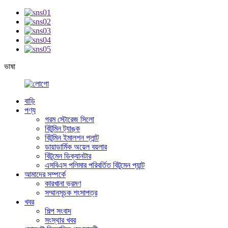
ভাষা
বাড়ি
পণ্য
গরম স্টোরেজ সিলো
বিটুমিন ট্যাঙ্ক
বিটুমিন ইমালশন প্লান্ট
ডায়াডার্মিক অয়েল বয়লার
বিটুমেন ডিক্যানটার
এসবিএস পলিমার পরিবর্তিত বিটুমেন প্যান্ট
আমাদের সম্পর্কে
কারখানা ভ্রমণ
সম্মানসূচক শংসাপত্র
খবর
শিল্প সংবাদ
সংস্থার খবর