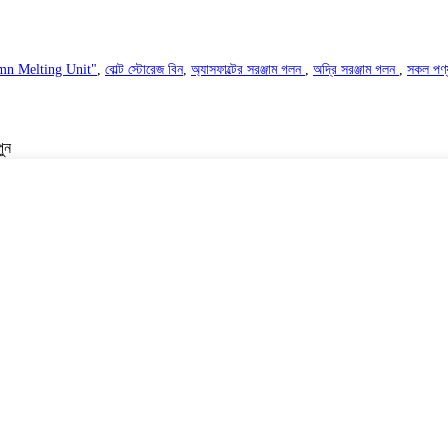
n Melting Unit"
,
বোল্ট স্টোরেজ বিন
,
অ্যাসফাল্টের সরঞ্জাম গলন
,
অদ্রি সরঞ্জাম গলন
,
সকল পণ্
ুন