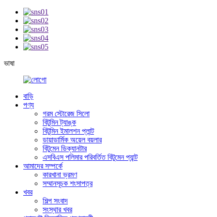
ভাষা
বাড়ি
পণ্য
গরম স্টোরেজ সিলো
বিটুমিন ট্যাঙ্ক
বিটুমিন ইমালশন প্লান্ট
ডায়াডার্মিক অয়েল বয়লার
বিটুমেন ডিক্যানটার
এসবিএস পলিমার পরিবর্তিত বিটুমেন প্যান্ট
আমাদের সম্পর্কে
কারখানা ভ্রমণ
সম্মানসূচক শংসাপত্র
খবর
শিল্প সংবাদ
সংস্থার খবর