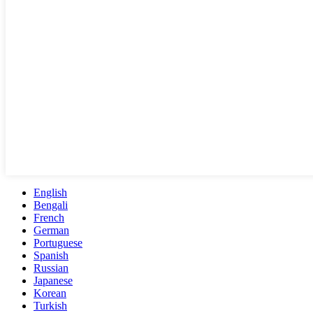
English
Bengali
French
German
Portuguese
Spanish
Russian
Japanese
Korean
Turkish