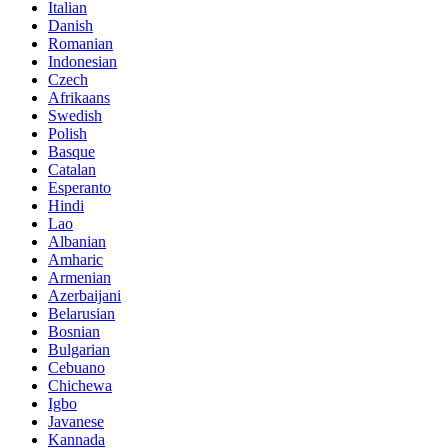
Italian
Danish
Romanian
Indonesian
Czech
Afrikaans
Swedish
Polish
Basque
Catalan
Esperanto
Hindi
Lao
Albanian
Amharic
Armenian
Azerbaijani
Belarusian
Bosnian
Bulgarian
Cebuano
Chichewa
Igbo
Javanese
Kannada