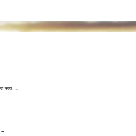
করা সহজ: ...
...