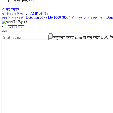
15251659537
এখনই তদন্ত
হট পণ্য
,
সাইটম্যাপ
,
, AMP মোবাইল
মোবাইল অ্যাসফাল্টের Batching স্টেশন Lby1000 (80t / ঘঃ)
,
ক্ষুদ্র গোল্ড ফার্নেস গলন
,
Drum
ইমেইল পাঠান
এক্স
অনুসন্ধান করতে enter বা বন্ধ করতে ESC টিপ