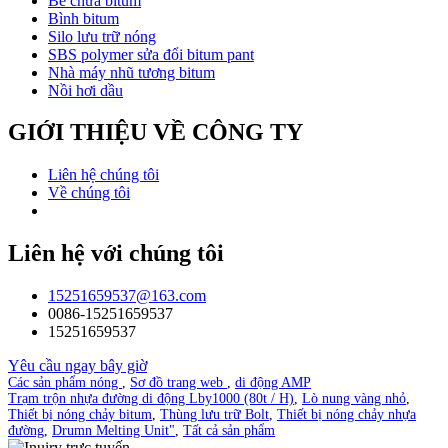
Bể chứa bitum
Bình bitum
Silo lưu trữ nóng
SBS polymer sửa đổi bitum pant
Nhà máy nhũ tương bitum
Nồi hơi dầu
GIỚI THIỆU VỀ CÔNG TY
Liên hệ chúng tôi
Về chúng tôi
Liên hệ với chúng tôi
15251659537@163.com
0086-15251659537
15251659537
Yêu cầu ngay bây giờ
Các sản phẩm nóng
,
Sơ đồ trang web
,
di động AMP
Trạm trộn nhựa đường di động Lby1000 (80t / H)
,
Lò nung vàng nhỏ
,
Thiết bị nóng chảy bitum
,
Thùng lưu trữ Bolt
,
Thiết bị nóng chảy nhựa
đường
,
Drumn Melting Unit"
,
Tất cả sản phẩm