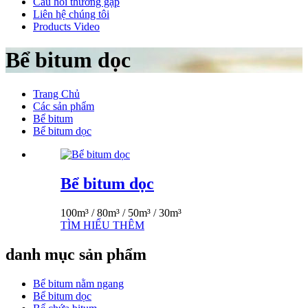
Câu hỏi thường gặp
Liên hệ chúng tôi
Products Video
Bể bitum dọc
Trang Chủ
Các sản phẩm
Bể bitum
Bể bitum dọc
Bể bitum dọc
100m³ / 80m³ / 50m³ / 30m³
TÌM HIỂU THÊM
danh mục sản phẩm
Bể bitum nằm ngang
Bể bitum dọc