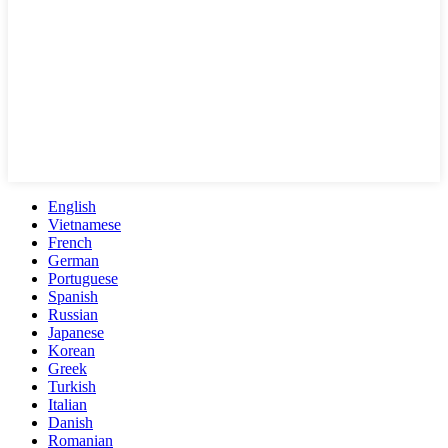
English
Vietnamese
French
German
Portuguese
Spanish
Russian
Japanese
Korean
Greek
Turkish
Italian
Danish
Romanian