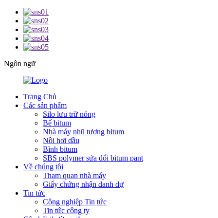
Ngôn ngữ
Trang Chủ
Các sản phẩm
Silo lưu trữ nóng
Bể bitum
Nhà máy nhũ tương bitum
Nồi hơi dầu
Bình bitum
SBS polymer sửa đổi bitum pant
Về chúng tôi
Tham quan nhà máy
Giấy chứng nhận danh dự
Tin tức
Công nghiệp Tin tức
Tin tức công ty