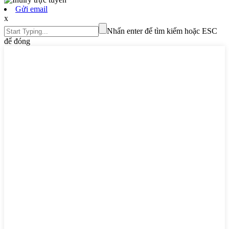
Gửi email
x
Nhấn enter để tìm kiếm hoặc ESC
để đóng