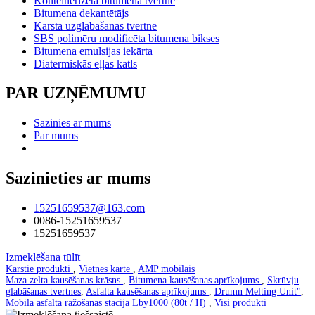
Konteinerizēta bitumena tvertne
Bitumena dekantētājs
Karstā uzglabāšanas tvertne
SBS polimēru modificēta bitumena bikses
Bitumena emulsijas iekārta
Diatermiskās eļļas katls
PAR UZŅĒMUMU
Sazinies ar mums
Par mums
Sazinieties ar mums
15251659537@163.com
0086-15251659537
15251659537
Izmeklēšana tūlīt
Karstie produkti
,
Vietnes karte
,
AMP mobilais
Maza zelta kausēšanas krāsns
,
Bitumena kausēšanas aprīkojums
,
Skrūvju
glabāšanas tvertnes
,
Asfalta kausēšanas aprīkojums
,
Drumn Melting Unit"
,
Mobilā asfalta ražošanas stacija Lby1000 (80t / H)
,
Visi produkti