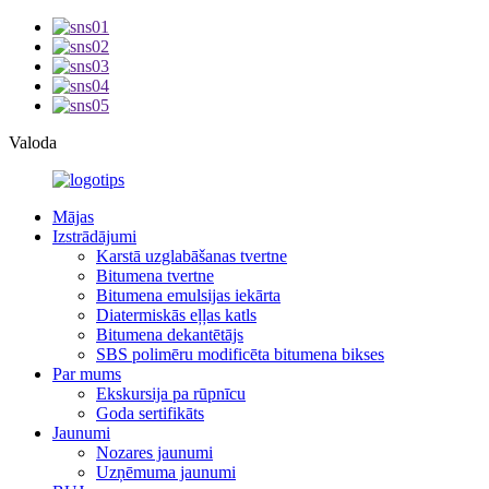
Valoda
Mājas
Izstrādājumi
Karstā uzglabāšanas tvertne
Bitumena tvertne
Bitumena emulsijas iekārta
Diatermiskās eļļas katls
Bitumena dekantētājs
SBS polimēru modificēta bitumena bikses
Par mums
Ekskursija pa rūpnīcu
Goda sertifikāts
Jaunumi
Nozares jaunumi
Uzņēmuma jaunumi