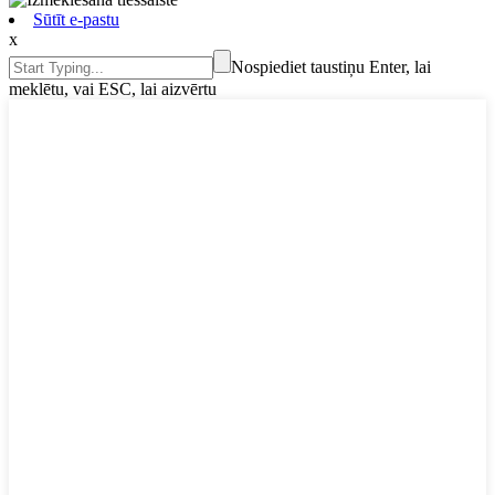
Sūtīt e-pastu
x
Nospiediet taustiņu Enter, lai
meklētu, vai ESC, lai aizvērtu