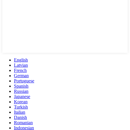
English
Latvian
French
German
Portuguese
Spanish
Russian
Japanese
Korean
Turkish
Italian
Danish
Romanian
Indonesian